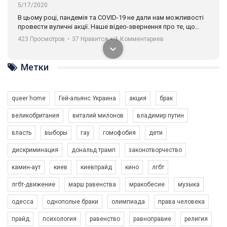
5/17/2020
В цьому році, пандемія та COVІD-19 не дали нам можливості
провести вуличні акції. Наше відео-звернення про те, що
навіть коли ми у різних містах та не можемо зустрінеться, ми
423 Просмотров
•
37 Нравится
•
1 Комментариев
разом. Ми закликаємо всіх хто поділяє цінності рівності та
солідарності, приєднатися до нас. Регіональні підрозділи
ГАУ є в 16 областях України.
Метки
Разом наш голос лунає гучніше!
queer home
Гей-альянс Украина
акция
брак
великобритания
виталий милонов
владимир путин
власть
выборы
гау
гомофобия
дети
дискриминация
дональд трамп
законотворчество
камин-аут
киев
киевпрайд
кино
лгбт
00:58
лгбт-движение
марш равенства
мракобесие
музыка
Зупинимо насильство проти ЛГБТ в Україні! Stop violence against LGBT in Ukraine!
одесса
однополые браки
олимпиада
права человека
6/30/2017
Емоційний та вражаючий промо-ролік на конкурс PACT, який
прайд
психология
равенство
равноправие
религия
представляє програму "Гей-альянс Україна" з протидії