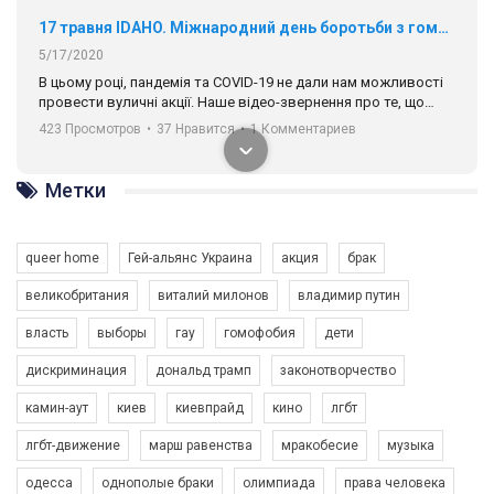
17 травня IDAHO. Міжнародний день боротьби з гомофобією трансфобією і біфобія.
5/17/2020
В цьому році, пандемія та COVІD-19 не дали нам можливості
провести вуличні акції. Наше відео-звернення про те, що
навіть коли ми у різних містах та не можемо зустрінеться, ми
423 Просмотров
•
37 Нравится
•
1 Комментариев
разом. Ми закликаємо всіх хто поділяє цінності рівності та
солідарності, приєднатися до нас. Регіональні підрозділи
ГАУ є в 16 областях України.
Метки
Разом наш голос лунає гучніше!
queer home
Гей-альянс Украина
акция
брак
великобритания
виталий милонов
владимир путин
власть
выборы
гау
гомофобия
дети
дискриминация
дональд трамп
законотворчество
камин-аут
киев
киевпрайд
кино
лгбт
00:58
лгбт-движение
марш равенства
мракобесие
музыка
Зупинимо насильство проти ЛГБТ в Україні! Stop violence against LGBT in Ukraine!
одесса
однополые браки
олимпиада
права человека
6/30/2017