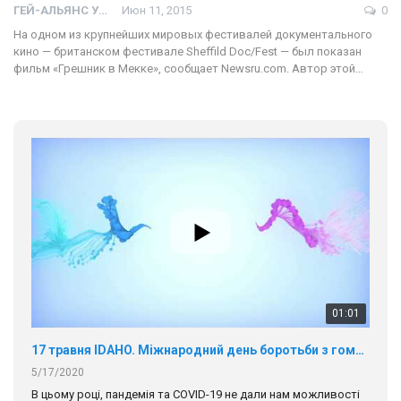
ГЕЙ-АЛЬЯНС УКРАИНА
Июн 11, 2015
0
На одном из крупнейших мировых фестивалей документального
кино — британском фестивале Sheffild Doc/Fest — был показан
фильм «Грешник в Мекке», сообщает Newsru.com. Автор этой…
01:01
17 травня IDAHO. Міжнародний день боротьби з гомофобією трансфобією і біфобія.
5/17/2020
В цьому році, пандемія та COVІD-19 не дали нам можливості