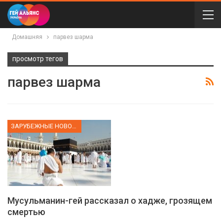
Домашняя
парвез шарма
просмотр тегов
парвез шарма
ЗАРУБЕЖНЫЕ НОВОСТИ
Мусульманин-гей рассказал о хадже, грозящем
смертью