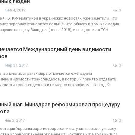
рных людей
Фев 4, 2019
0
а ЛГБТКИ-тематикой в ​​украинских новостях, уже заметили, что
анс* персонах становится больше. Что общего в том, как медиа
ФОТО
200
щение на сцену Зианджы (весна 2018), и спецпроекта ТСН
Военнослужащие-трансгендеры
мечается Международный день видимости
ГЕЙ-АЛЬЯНС УКРАИНА
Июл 27, 2017
0
ров
Мар 31, 2017
0
та, во многих странах мира отмечается ежегодный
день видимости трансгендеров, в который принято отдавать
мелости трансгендерных и гендерно неконформных людей,
ный шаг: Минздрав реформировал процедуру
пола
Янв 2, 2017
0
стиции Украины зарегистрирован и вступил в законную силу
ства здравоохранения Украины от 5 октября 2016 года № 1041,