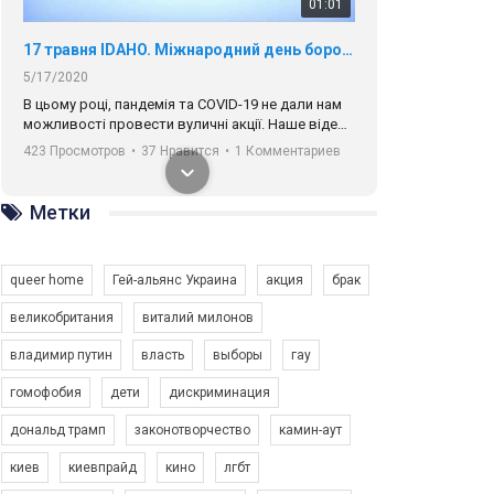
01:01
17 травня IDAHO. Міжнародний день боротьби з гомофобією трансфобією і біфобія.
5/17/2020
В цьому році, пандемія та COVІD-19 не дали нам
можливості провести вуличні акції. Наше відео-
звернення про те, що навіть коли ми у різних
423 Просмотров
•
37 Нравится
•
1 Комментариев
містах та не можемо зустрінеться, ми разом. Ми
закликаємо всіх хто поділяє цінності рівності та
солідарності, приєднатися до нас. Регіональні
Метки
підрозділи ГАУ є в 16 областях України.
Разом наш голос лунає гучніше!
queer home
Гей-альянс Украина
акция
брак
великобритания
виталий милонов
владимир путин
власть
выборы
гау
00:58
гомофобия
дети
дискриминация
дональд трамп
законотворчество
камин-аут
Зупинимо насильство проти ЛГБТ в Україні! Stop violence against LGBT in Ukraine!
6/30/2017
киев
киевпрайд
кино
лгбт
Емоційний та вражаючий промо-ролік на