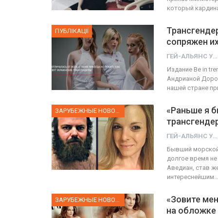
который кардин
Трансгендер
ПУБЛІКАЦІЇ
сопряжен их
ГЕЙ-АЛЬЯНС УКРАИНА
Издание Be in t
Андрианой Дорон
нашей стране п
«Раньше я 
ЗАРУБЕЖНЫЕ НОВОСТИ
трансгенде
ГЕЙ-АЛЬЯНС УКРАИНА
Бывший морской 
долгое время не
Аведиан, став ж
интереснейшим
«Зовите мен
ЗАРУБЕЖНЫЕ НОВОСТИ
на обложке 