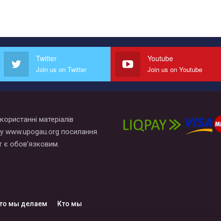
Twitter
Youtube
Join us on Twitter
Join us on Youtube
користанні матеріалів
у www.upogau.org посилання
т є обов’язковим.
то мы делаем
Кто мы