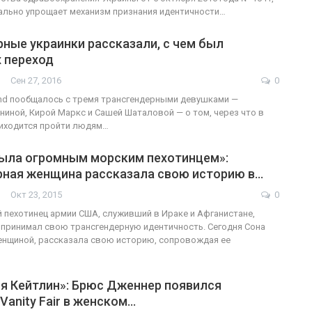
ально упрощает механизм признания идентичности…
ные украинки рассказали, с чем был
 переход
Сен 27, 2016
0
rend пообщалось с тремя трансгендерными девушками —
иной, Кирой Маркс и Сашей Шаталовой — о том, через что в
риходится пройти людям…
была огромным морским пехотинцем»:
рная женщина рассказала свою историю в…
Окт 23, 2015
0
пехотинец армии США, служивший в Ираке и Афганистане,
 принимал свою трансгендерную идентичность. Сегодня Сона
енщиной, рассказала свою историю, сопровождая ее
…
я Кейтлин»: Брюс Дженнер появился
Vanity Fair в женском…