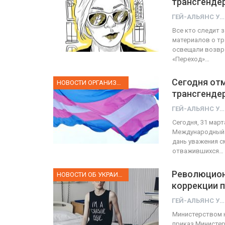
трансгенде
ГЕЙ-АЛЬЯНС УКРАИНА
ФОТО
Все кто следит з
материалов о тр
Прайд в Тель-Авиве собрал 
освещали возвра
«Переход»…
тысяч участников
Сегодня от
ГЕЙ-АЛЬЯНС УКРАИНА
НОВОСТИ ОРГАНИЗАЦИИ
Июн 10, 2017
0
трансгенде
ГЕЙ-АЛЬЯНС УКРАИНА
Сегодня, 31 мар
Международный 
дань уважения с
отважившихся…
Революцион
НОВОСТИ ОБ УКРАИНЕ
коррекции 
ГЕЙ-АЛЬЯНС УКРАИНА
Министерством ю
приказ Министер