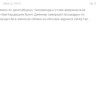
Июн 2, 2015
0
пион по десятиборью, телезвезда и отчим американской
ы Ким Кардашьян Брюс Дженнер завершил процедуры по
представ в женском облике на обложке журнала Vanity Fair.…