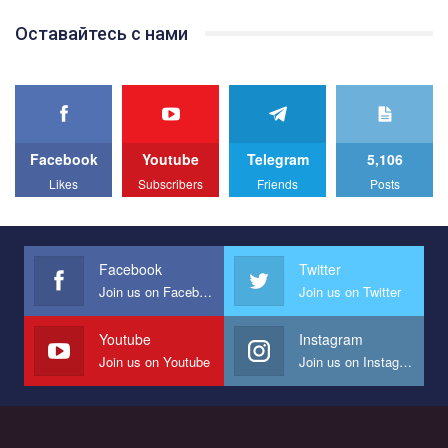
Team of Gay Alliance Ukraine participates in a competition for the
Оставайтесь с нами
best video, representing programme for the development of
organization. The competition is organized by inetrnational
organization PACT.
We appeal to your support and ask to help us implement our plan
to combat violence against LGBT people in Ukraine.
Facebook
Youtube
Telegram
5,106
All you have to do is to press "Like" below the video.
Likes
Subscribers
Friends
Posts
Эмоционально сильный ролик от команды "Гей-альянс
Украина", который принимает участие в конкурсе
международной организации PACT на лучший ролик,
представляющий программу развития организации.
Facebook
Twitter
Join us on Facebook
Join us on Twitter
Мы просим вас поддержать нас и помочь нам реализовать
наш план по борьбе с насилием и дискриминацией на почве
СОГИ в Украине.
Youtube
Instagram
Join us on Youtube
Join us on Instagram
Все, что вам нужно сделать - это зайти на наш канал YouTube
по этой ссылке и поставить лайк под видео.