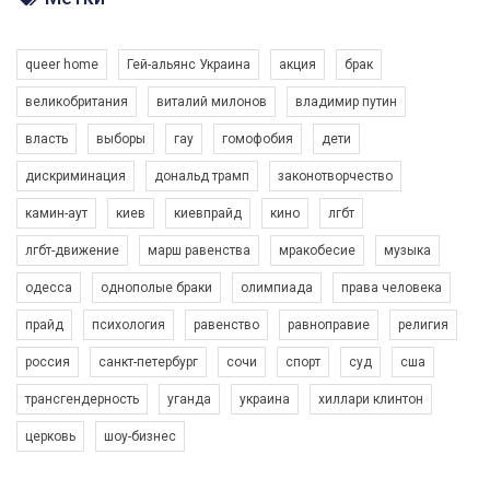
Разом наш голос лунає гучніше!
queer home
Гей-альянс Украина
акция
брак
великобритания
виталий милонов
владимир путин
власть
выборы
гау
гомофобия
дети
дискриминация
дональд трамп
законотворчество
камин-аут
киев
киевпрайд
кино
лгбт
00:58
лгбт-движение
марш равенства
мракобесие
музыка
Зупинимо насильство проти ЛГБТ в Україні! Stop violence against LGBT in Ukraine!
одесса
однополые браки
олимпиада
права человека
6/30/2017
Емоційний та вражаючий промо-ролік на конкурс PACT, який
прайд
психология
равенство
равноправие
религия
представляє програму "Гей-альянс Україна" з протидії
насильству проти ЛГБТ в Україні.
россия
санкт-петербург
сочи
спорт
суд
сша
1.9K Просмотров
•
226 Нравится
•
5 Комментариев
Ми просимо вашої підтримки, щоб реалізувати нашу
трансгендерность
уганда
украина
хиллари клинтон
програму з боротьби з насильством проти ЛГБТ в Україні.
церковь
шоу-бизнес
Якщо ти хочеш підтримати нас - просто натисни "лайк" під
відео.