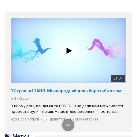
01:01
17 травня IDAHO. Міжнародний день боротьби з гомофобією трансфобією і біфобія.
5/17/2020
В цьому році, пандемія та COVІD-19 не дали нам можливості
провести вуличні акції. Наше відео-звернення про те, що
навіть коли ми у різних містах та не можемо зустрінеться, ми
423 Просмотров
•
37 Нравится
•
1 Комментариев
разом. Ми закликаємо всіх хто поділяє цінності рівності та
солідарності, приєднатися до нас. Регіональні підрозділи
ГАУ є в 16 областях України.
Метки