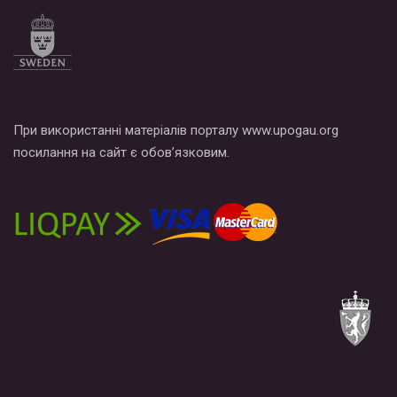
При використанні матеріалів порталу www.upogau.org
посилання на сайт є обов’язковим.