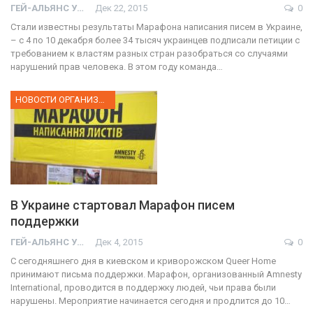
ГЕЙ-АЛЬЯНС УКРАИНА
Дек 22, 2015
0
Стали известны результаты Марафона написания писем в Украине,
– с 4 по 10 декабря более 34 тысяч украинцев подписали петиции с
требованием к властям разных стран разобраться со случаями
нарушений прав человека. В этом году команда…
НОВОСТИ ОРГАНИЗАЦИИ
В Украине стартовал Марафон писем
поддержки
ГЕЙ-АЛЬЯНС УКРАИНА
Дек 4, 2015
0
С сегодняшнего дня в киевском и криворожском Queer Home
принимают письма поддержки. Марафон, организованный Amnesty
International, проводится в поддержку людей, чьи права были
нарушены. Мероприятие начинается сегодня и продлится до 10…