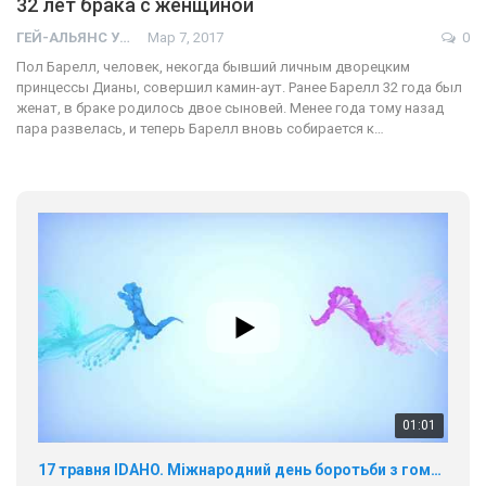
32 лет брака с женщиной
ГЕЙ-АЛЬЯНС УКРАИНА
Мар 7, 2017
0
Пол Барелл, человек, некогда бывший личным дворецким
принцессы Дианы, совершил камин-аут. Ранее Барелл 32 года был
женат, в браке родилось двое сыновей. Менее года тому назад
пара развелась, и теперь Барелл вновь собирается к…
01:01
17 травня IDAHO. Міжнародний день боротьби з гомофобією трансфобією і біфобія.