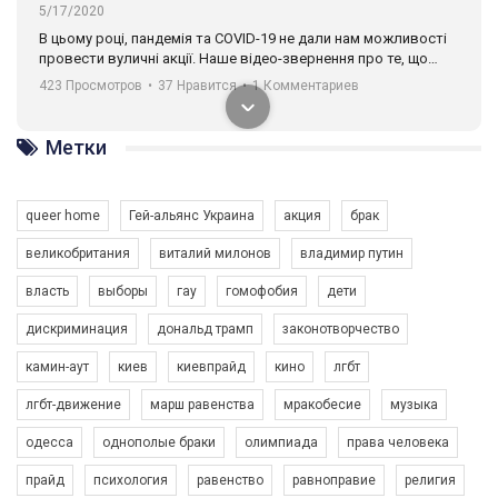
5/17/2020
В цьому році, пандемія та COVІD-19 не дали нам можливості
провести вуличні акції. Наше відео-звернення про те, що
навіть коли ми у різних містах та не можемо зустрінеться, ми
423 Просмотров
•
37 Нравится
•
1 Комментариев
разом. Ми закликаємо всіх хто поділяє цінності рівності та
солідарності, приєднатися до нас. Регіональні підрозділи
ГАУ є в 16 областях України.
Метки
Разом наш голос лунає гучніше!
queer home
Гей-альянс Украина
акция
брак
великобритания
виталий милонов
владимир путин
власть
выборы
гау
гомофобия
дети
дискриминация
дональд трамп
законотворчество
камин-аут
киев
киевпрайд
кино
лгбт
00:58
лгбт-движение
марш равенства
мракобесие
музыка
Зупинимо насильство проти ЛГБТ в Україні! Stop violence against LGBT in Ukraine!
одесса
однополые браки
олимпиада
права человека
6/30/2017
Емоційний та вражаючий промо-ролік на конкурс PACT, який
прайд
психология
равенство
равноправие
религия
представляє програму "Гей-альянс Україна" з протидії