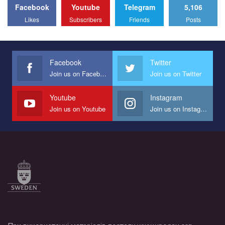
Facebook
Youtube
Telegram
5,106
All you have to do is to press "Like" below the video.
Likes
Subscribers
Friends
Posts
Эмоционально сильный ролик от команды "Гей-альянс
Украина", который принимает участие в конкурсе
международной организации PACT на лучший ролик,
представляющий программу развития организации.
Facebook
Twitter
Join us on Facebook
Join us on Twitter
Мы просим вас поддержать нас и помочь нам реализовать
наш план по борьбе с насилием и дискриминацией на почве
СОГИ в Украине.
Youtube
Instagram
Join us on Youtube
Join us on Instagram
Все, что вам нужно сделать - это зайти на наш канал YouTube
по этой ссылке и поставить лайк под видео.