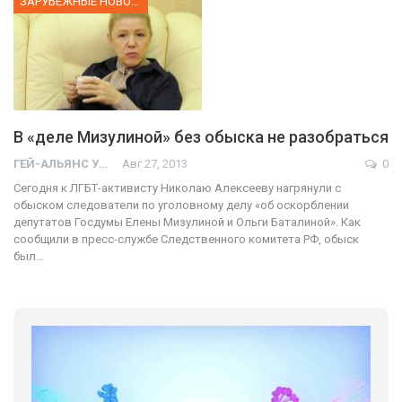
ЗАРУБЕЖНЫЕ НОВОСТИ
В «деле Мизулиной» без обыска не разобраться
ГЕЙ-АЛЬЯНС УКРАИНА
Авг 27, 2013
0
Сегодня к ЛГБТ-активисту Николаю Алексееву нагрянули с
обыском следователи по уголовному делу «об оскорблении
депутатов Госдумы Елены Мизулиной и Ольги Баталиной». Как
сообщили в пресс-службе Следственного комитета РФ, обыск
был…