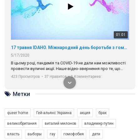
01:01
17 травня IDAHO. Міжнародний день боротьби з гомофобією трансфобією і біфобія.
5/17/2020
В цьому році, пандемія та COVІD-19 не дали нам можливості
провести вуличні акції. Наше відео-звернення про те, що
навіть коли ми у різних містах та не можемо зустрінеться, ми
423 Просмотров
•
37 Нравится
•
1 Комментариев
разом. Ми закликаємо всіх хто поділяє цінності рівності та
солідарності, приєднатися до нас. Регіональні підрозділи
ГАУ є в 16 областях України.
Метки
Разом наш голос лунає гучніше!
queer home
Гей-альянс Украина
акция
брак
великобритания
виталий милонов
владимир путин
власть
выборы
гау
гомофобия
дети