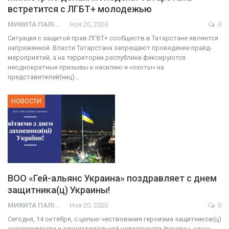
встретится с ЛГБТ+ молодежью
МИКИТА ПАЛІЙ
Ноя 20, 2020
0
Ситуация с защитой прав ЛГБТ+ сообществ в Татарстане является
напряженной. Власти Татарстана запрещают проведение прайд-
мероприятий, а на территории республики фиксируются
неоднократные призывы к насилию и «охоты» на
представителей(ниц)…
НОВОСТИ
ВОО «Гей-альянс Украина» поздравляет с днем
защитника(ц) Украины!
МИКИТА ПАЛІЙ
Ноя 20, 2020
0
Сегодня, 14 октября, с целью чествования героизма защитников(ц)
независимости и территориальной целостности Украины, наше