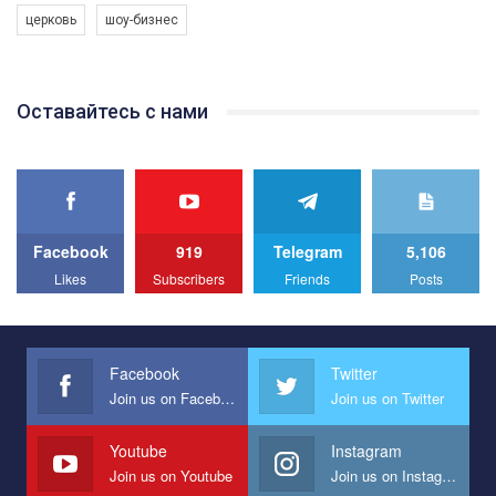
церковь
шоу-бизнес
Якщо ти хочеш підтримати нас - просто натисни "лайк" під
відео.
Team of Gay Alliance Ukraine participates in a competition for the
Оставайтесь с нами
best video, representing programme for the development of
organization. The competition is organized by inetrnational
organization PACT.
We appeal to your support and ask to help us implement our plan
to combat violence against LGBT people in Ukraine.
Facebook
919
Telegram
5,106
All you have to do is to press "Like" below the video.
Likes
Subscribers
Friends
Posts
Эмоционально сильный ролик от команды "Гей-альянс
Украина", который принимает участие в конкурсе
международной организации PACT на лучший ролик,
представляющий программу развития организации.
Facebook
Twitter
Join us on Facebook
Join us on Twitter
Мы просим вас поддержать нас и помочь нам реализовать
наш план по борьбе с насилием и дискриминацией на почве
СОГИ в Украине.
Youtube
Instagram
Join us on Youtube
Join us on Instagram
Все, что вам нужно сделать - это зайти на наш канал YouTube