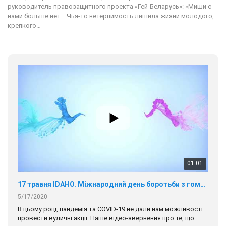
руководитель правозащитного проекта «Гей-Беларусь»: «Миши с
нами больше нет… Чья-то нетерпимость лишила жизни молодого,
крепкого…
01:01
17 травня IDAHO. Міжнародний день боротьби з гомофобією трансфобією і біфобія.
5/17/2020
В цьому році, пандемія та COVІD-19 не дали нам можливості
провести вуличні акції. Наше відео-звернення про те, що