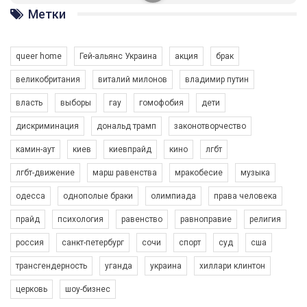
ГАУ є в 16 областях України.
Метки
Разом наш голос лунає гучніше!
queer home
Гей-альянс Украина
акция
брак
великобритания
виталий милонов
владимир путин
власть
выборы
гау
гомофобия
дети
дискриминация
дональд трамп
законотворчество
камин-аут
киев
киевпрайд
кино
лгбт
00:58
лгбт-движение
марш равенства
мракобесие
музыка
Зупинимо насильство проти ЛГБТ в Україні! Stop violence against LGBT in Ukraine!
одесса
однополые браки
олимпиада
права человека
6/30/2017
Емоційний та вражаючий промо-ролік на конкурс PACT, який
прайд
психология
равенство
равноправие
религия
представляє програму "Гей-альянс Україна" з протидії
насильству проти ЛГБТ в Україні.
россия
санкт-петербург
сочи
спорт
суд
сша
1.9K Просмотров
•
226 Нравится
•
5 Комментариев
Ми просимо вашої підтримки, щоб реалізувати нашу
трансгендерность
уганда
украина
хиллари клинтон
програму з боротьби з насильством проти ЛГБТ в Україні.
церковь
шоу-бизнес
Якщо ти хочеш підтримати нас - просто натисни "лайк" під