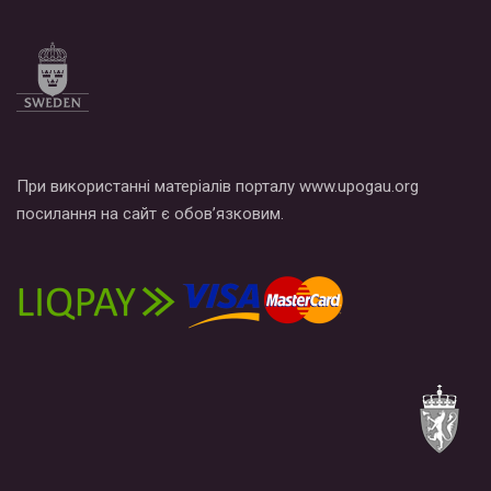
При використанні матеріалів порталу www.upogau.org
посилання на сайт є обов’язковим.