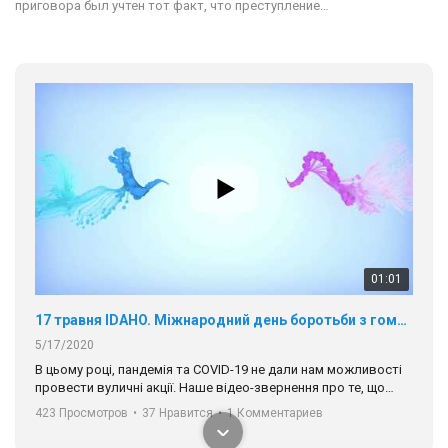
приговора был учтен тот факт, что преступление…
01:01
17 травня IDAHO. Міжнародний день боротьби з гомофобією трансфобією і біфобія.
5/17/2020
В цьому році, пандемія та COVІD-19 не дали нам можливості
провести вуличні акції. Наше відео-звернення про те, що
навіть коли ми у різних містах та не можемо зустрінеться, ми
423 Просмотров
•
37 Нравится
•
1 Комментариев
разом. Ми закликаємо всіх хто поділяє цінності рівності та
солідарності, приєднатися до нас. Регіональні підрозділи