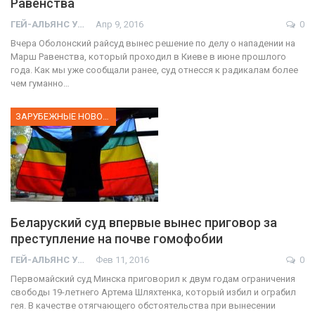
Равенства
ГЕЙ-АЛЬЯНС УКРАИНА
Апр 9, 2016
0
Вчера Оболонский райсуд вынес решение по делу о нападении на
Марш Равенства, который проходил в Киеве в июне прошлого
года. Как мы уже сообщали ранее, суд отнесся к радикалам более
чем гуманно…
ЗАРУБЕЖНЫЕ НОВОСТИ
Беларуский суд впервые вынес приговор за
преступление на почве гомофобии
ГЕЙ-АЛЬЯНС УКРАИНА
Фев 11, 2016
0
Первомайский суд Минска приговорил к двум годам ограничения
свободы 19-летнего Артема Шляхтенка, который избил и ограбил
гея. В качестве отягчающего обстоятельства при вынесении