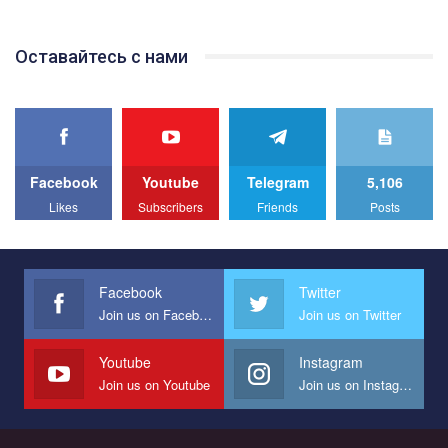
відео.
Team of Gay Alliance Ukraine participates in a competition for the
Оставайтесь с нами
best video, representing programme for the development of
organization. The competition is organized by inetrnational
organization PACT.
We appeal to your support and ask to help us implement our plan
to combat violence against LGBT people in Ukraine.
Facebook
Youtube
Telegram
5,106
All you have to do is to press "Like" below the video.
Likes
Subscribers
Friends
Posts
Эмоционально сильный ролик от команды "Гей-альянс
Украина", который принимает участие в конкурсе
международной организации PACT на лучший ролик,
представляющий программу развития организации.
Facebook
Twitter
Join us on Facebook
Join us on Twitter
Мы просим вас поддержать нас и помочь нам реализовать
наш план по борьбе с насилием и дискриминацией на почве
СОГИ в Украине.
Youtube
Instagram
Join us on Youtube
Join us on Instagram
Все, что вам нужно сделать - это зайти на наш канал YouTube
по этой ссылке и поставить лайк под видео.