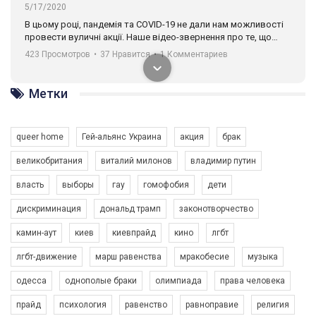
5/17/2020
В цьому році, пандемія та COVІD-19 не дали нам можливості
провести вуличні акції. Наше відео-звернення про те, що
навіть коли ми у різних містах та не можемо зустрінеться, ми
423 Просмотров
•
37 Нравится
•
1 Комментариев
разом. Ми закликаємо всіх хто поділяє цінності рівності та
солідарності, приєднатися до нас. Регіональні підрозділи
ГАУ є в 16 областях України.
Метки
Разом наш голос лунає гучніше!
queer home
Гей-альянс Украина
акция
брак
великобритания
виталий милонов
владимир путин
власть
выборы
гау
гомофобия
дети
дискриминация
дональд трамп
законотворчество
камин-аут
киев
киевпрайд
кино
лгбт
00:58
лгбт-движение
марш равенства
мракобесие
музыка
Зупинимо насильство проти ЛГБТ в Україні! Stop violence against LGBT in Ukraine!
одесса
однополые браки
олимпиада
права человека
6/30/2017
Емоційний та вражаючий промо-ролік на конкурс PACT, який
прайд
психология
равенство
равноправие
религия
представляє програму "Гей-альянс Україна" з протидії