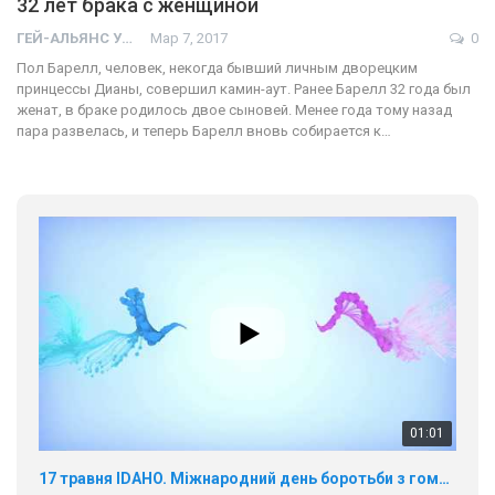
32 лет брака с женщиной
ГЕЙ-АЛЬЯНС УКРАИНА
Мар 7, 2017
0
Пол Барелл, человек, некогда бывший личным дворецким
принцессы Дианы, совершил камин-аут. Ранее Барелл 32 года был
женат, в браке родилось двое сыновей. Менее года тому назад
пара развелась, и теперь Барелл вновь собирается к…
01:01
17 травня IDAHO. Міжнародний день боротьби з гомофобією трансфобією і біфобія.