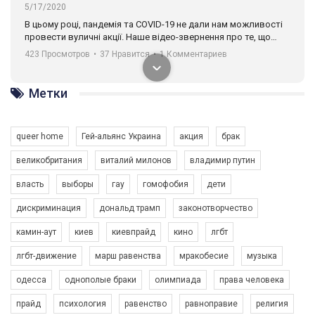
5/17/2020
В цьому році, пандемія та COVІD-19 не дали нам можливості
провести вуличні акції. Наше відео-звернення про те, що
навіть коли ми у різних містах та не можемо зустрінеться, ми
423 Просмотров
•
37 Нравится
•
1 Комментариев
разом. Ми закликаємо всіх хто поділяє цінності рівності та
солідарності, приєднатися до нас. Регіональні підрозділи
ГАУ є в 16 областях України.
Метки
Разом наш голос лунає гучніше!
queer home
Гей-альянс Украина
акция
брак
великобритания
виталий милонов
владимир путин
власть
выборы
гау
гомофобия
дети
дискриминация
дональд трамп
законотворчество
камин-аут
киев
киевпрайд
кино
лгбт
00:58
лгбт-движение
марш равенства
мракобесие
музыка
Зупинимо насильство проти ЛГБТ в Україні! Stop violence against LGBT in Ukraine!
одесса
однополые браки
олимпиада
права человека
6/30/2017
Емоційний та вражаючий промо-ролік на конкурс PACT, який
прайд
психология
равенство
равноправие
религия
представляє програму "Гей-альянс Україна" з протидії