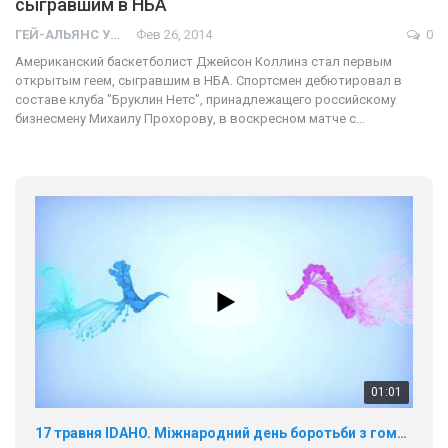
сыгравшим в НБА
ГЕЙ-АЛЬЯНС УКРАИНА
Фев 26, 2014
0
Американский баскетболист Джейсон Коллинз стал первым
открытым геем, сыгравшим в НБА. Спортсмен дебютировал в
составе клуба "Бруклин Нетс", принадлежащего российскому
бизнесмену Михаилу Прохорову, в воскресном матче с…
01:01
17 травня IDAHO. Міжнародний день боротьби з гомофобією трансфобією і біфобія.