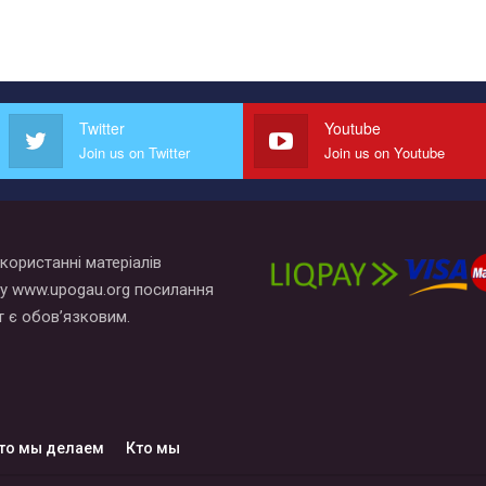
Twitter
Youtube
Join us on Twitter
Join us on Youtube
користанні матеріалів
у www.upogau.org посилання
т є обов’язковим.
то мы делаем
Кто мы