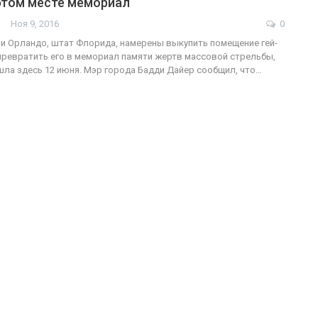
этом месте мемориал
Ноя 9, 2016
0
и Орландо, штат Флорида, намерены выкупить помещение гей-
 превратить его в мемориал памяти жертв массовой стрельбы,
ФОТО
200
ла здесь 12 июня. Мэр города Бадди Дайер сообщил, что…
Военнослужащие-трансгендеры
ГЕЙ-АЛЬЯНС УКРАИНА
Июл 27, 2017
0