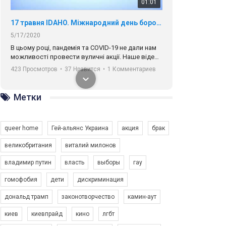
01:01
17 травня IDAHO. Міжнародний день боротьби з гомофобією трансфобією і біфобія.
5/17/2020
В цьому році, пандемія та COVІD-19 не дали нам
можливості провести вуличні акції. Наше відео-
звернення про те, що навіть коли ми у різних
423 Просмотров
•
37 Нравится
•
1 Комментариев
містах та не можемо зустрінеться, ми разом. Ми
закликаємо всіх хто поділяє цінності рівності та
солідарності, приєднатися до нас. Регіональні
Метки
підрозділи ГАУ є в 16 областях України.
Разом наш голос лунає гучніше!
queer home
Гей-альянс Украина
акция
брак
великобритания
виталий милонов
владимир путин
власть
выборы
гау
00:58
гомофобия
дети
дискриминация
дональд трамп
законотворчество
камин-аут
Зупинимо насильство проти ЛГБТ в Україні! Stop violence against LGBT in Ukraine!
6/30/2017
киев
киевпрайд
кино
лгбт
Емоційний та вражаючий промо-ролік на