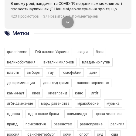
В цьому році, пандемія та COVІD-19 не дали нам можливості
провести вуличні акції. Наше відео-звернення про те, що
навіть коли ми у різних містах та не можемо зустрінеться, ми
423 Просмотров
•
37 Нравится
•
1 Комментариев
разом. Ми закликаємо всіх хто поділяє цінності рівності та
солідарності, приєднатися до нас. Регіональні підрозділи
ГАУ є в 16 областях України.
Метки
Разом наш голос лунає гучніше!
queer home
Гей-альянс Украина
акция
брак
великобритания
виталий милонов
владимир путин
власть
выборы
гау
гомофобия
дети
дискриминация
дональд трамп
законотворчество
камин-аут
киев
киевпрайд
кино
лгбт
00:58
лгбт-движение
марш равенства
мракобесие
музыка
Зупинимо насильство проти ЛГБТ в Україні! Stop violence against LGBT in Ukraine!
одесса
однополые браки
олимпиада
права человека
6/30/2017
Емоційний та вражаючий промо-ролік на конкурс PACT, який
прайд
психология
равенство
равноправие
религия
представляє програму "Гей-альянс Україна" з протидії
насильству проти ЛГБТ в Україні.
россия
санкт-петербург
сочи
спорт
суд
сша
1.9K Просмотров
•
226 Нравится
•
5 Комментариев