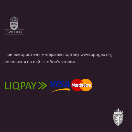
При використанні матеріалів порталу www.upogau.org
посилання на сайт є обов’язковим.