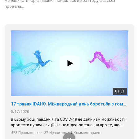
меньшинств. Организация появилась в 2001 году, а в 2003
провела…
01:01
17 травня IDAHO. Міжнародний день боротьби з гомофобією трансфобією і біфобія.
5/17/2020
В цьому році, пандемія та COVІD-19 не дали нам можливості
провести вуличні акції. Наше відео-звернення про те, що
навіть коли ми у різних містах та не можемо зустрінеться, ми
423 Просмотров
•
37 Нравится
•
1 Комментариев
разом. Ми закликаємо всіх хто поділяє цінності рівності та