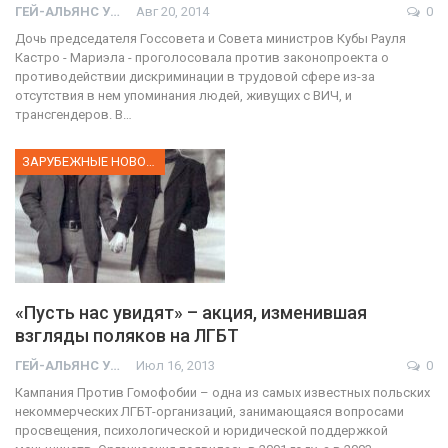
ГЕЙ-АЛЬЯНС УКРАИНА
Авг 20, 2014
0
Дочь председателя Госсовета и Совета министров Кубы Рауля
Кастро - Мариэла - проголосовала против законопроекта о
противодействии дискриминации в трудовой сфере из-за
отсутствия в нем упоминания людей, живущих с ВИЧ, и
трансгендеров. В…
ЗАРУБЕЖНЫЕ НОВОСТИ
«Пусть нас увидят» – акция, изменившая
взгляды поляков на ЛГБТ
ГЕЙ-АЛЬЯНС УКРАИНА
Июл 16, 2013
0
Кампания Против Гомофобии – одна из самых известных польских
некоммерческих ЛГБТ-организаций, занимающаяся вопросами
просвещения, психологической и юридической поддержкой