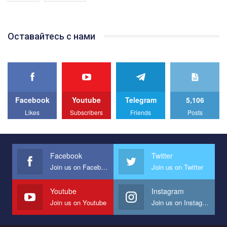
Якщо ти хочеш підтримати нас - просто натисни "лайк" під
відео.
Team of Gay Alliance Ukraine participates in a competition for the
Оставайтесь с нами
best video, representing programme for the development of
organization. The competition is organized by inetrnational
organization PACT.
We appeal to your support and ask to help us implement our plan
to combat violence against LGBT people in Ukraine.
Facebook
Youtube
Telegram
5,106
All you have to do is to press "Like" below the video.
Likes
Subscribers
Friends
Posts
Эмоционально сильный ролик от команды "Гей-альянс
Украина", который принимает участие в конкурсе
международной организации PACT на лучший ролик,
представляющий программу развития организации.
Facebook
Twitter
Join us on Facebook
Join us on Twitter
Мы просим вас поддержать нас и помочь нам реализовать
наш план по борьбе с насилием и дискриминацией на почве
СОГИ в Украине.
Youtube
Instagram
Join us on Youtube
Join us on Instagram
Все, что вам нужно сделать - это зайти на наш канал YouTube
по этой ссылке и поставить лайк под видео.