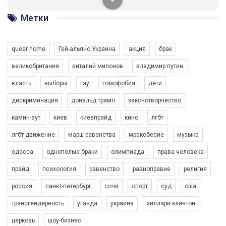
солідарності, приєднатися до нас. Регіональні підрозділи
ГАУ є в 16 областях України.
Метки
Разом наш голос лунає гучніше!
queer home
Гей-альянс Украина
акция
брак
великобритания
виталий милонов
владимир путин
власть
выборы
гау
гомофобия
дети
дискриминация
дональд трамп
законотворчество
камин-аут
киев
киевпрайд
кино
лгбт
00:58
лгбт-движение
марш равенства
мракобесие
музыка
Зупинимо насильство проти ЛГБТ в Україні! Stop violence against LGBT in Ukraine!
одесса
однополые браки
олимпиада
права человека
6/30/2017
Емоційний та вражаючий промо-ролік на конкурс PACT, який
прайд
психология
равенство
равноправие
религия
представляє програму "Гей-альянс Україна" з протидії
насильству проти ЛГБТ в Україні.
россия
санкт-петербург
сочи
спорт
суд
сша
1.9K Просмотров
•
226 Нравится
•
5 Комментариев
Ми просимо вашої підтримки, щоб реалізувати нашу
трансгендерность
уганда
украина
хиллари клинтон
програму з боротьби з насильством проти ЛГБТ в Україні.
церковь
шоу-бизнес