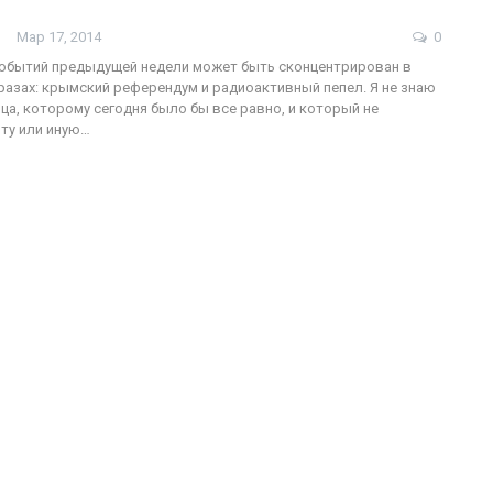
Мар 17, 2014
0
событий предыдущей недели может быть сконцентрирован в
разах: крымский референдум и радиоактивный пепел. Я не знаю
ФОТО
нца, которому сегодня было бы все равно, и который не
 ту или иную…
Военнослужащие-трансгендеры
ГЕЙ-АЛЬЯНС УКРАИНА
Июл 27, 2017
0