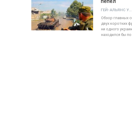
пепел
ГЕЙ-АЛЬЯНС УКРАИНА
ФОТО
Обзор главных 
двух коротких ф
Прайд в Тель-Авиве собрал 200
ни одного украи
находился бы по
тысяч участников
ГЕЙ-АЛЬЯНС УКРАИНА
Июн 10, 2017
0