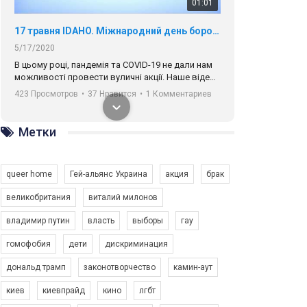
01:01
17 травня IDAHO. Міжнародний день боротьби з гомофобією трансфобією і біфобія.
5/17/2020
В цьому році, пандемія та COVІD-19 не дали нам
можливості провести вуличні акції. Наше відео-
звернення про те, що навіть коли ми у різних
423 Просмотров
•
37 Нравится
•
1 Комментариев
містах та не можемо зустрінеться, ми разом. Ми
закликаємо всіх хто поділяє цінності рівності та
солідарності, приєднатися до нас. Регіональні
Метки
підрозділи ГАУ є в 16 областях України.
Разом наш голос лунає гучніше!
queer home
Гей-альянс Украина
акция
брак
великобритания
виталий милонов
владимир путин
власть
выборы
гау
00:58
гомофобия
дети
дискриминация
дональд трамп
законотворчество
камин-аут
Зупинимо насильство проти ЛГБТ в Україні! Stop violence against LGBT in Ukraine!
6/30/2017
киев
киевпрайд
кино
лгбт
Емоційний та вражаючий промо-ролік на