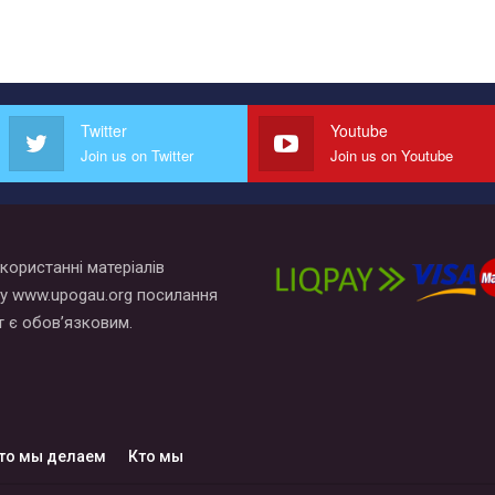
Twitter
Youtube
Join us on Twitter
Join us on Youtube
користанні матеріалів
у www.upogau.org посилання
т є обов’язковим.
то мы делаем
Кто мы