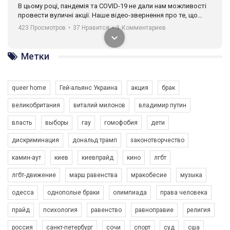
В цьому році, пандемія та COVІD-19 не дали нам можливості
провести вуличні акції. Наше відео-звернення про те, що
навіть коли ми у різних містах та не можемо зустрінеться, ми
423 Просмотров
•
37 Нравится
•
1 Комментариев
разом. Ми закликаємо всіх хто поділяє цінності рівності та
солідарності, приєднатися до нас. Регіональні підрозділи
ГАУ є в 16 областях України.
Метки
Разом наш голос лунає гучніше!
queer home
Гей-альянс Украина
акция
брак
великобритания
виталий милонов
владимир путин
власть
выборы
гау
гомофобия
дети
дискриминация
дональд трамп
законотворчество
камин-аут
киев
киевпрайд
кино
лгбт
00:58
лгбт-движение
марш равенства
мракобесие
музыка
Зупинимо насильство проти ЛГБТ в Україні! Stop violence against LGBT in Ukraine!
одесса
однополые браки
олимпиада
права человека
6/30/2017
Емоційний та вражаючий промо-ролік на конкурс PACT, який
прайд
психология
равенство
равноправие
религия
представляє програму "Гей-альянс Україна" з протидії
насильству проти ЛГБТ в Україні.
россия
санкт-петербург
сочи
спорт
суд
сша
1.9K Просмотров
•
226 Нравится
•
5 Комментариев