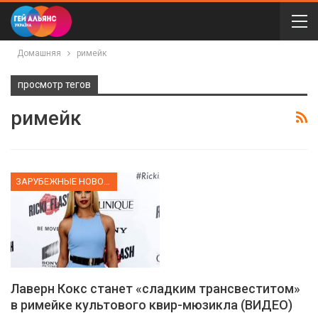
Домашняя
римейк
просмотр тегов
римейк
ЗАРУБЕЖНЫЕ НОВОСТИ
Лаверн Кокс станет «сладким трансвеститом»
в римейке культового квир-мюзикла (ВИДЕО)