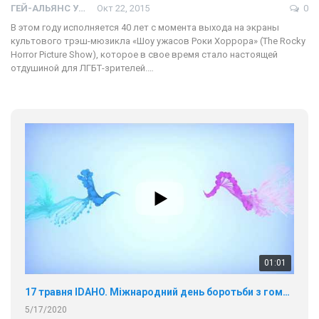
ГЕЙ-АЛЬЯНС УКРАИНА
Окт 22, 2015
0
В этом году исполняется 40 лет с момента выхода на экраны
культового трэш-мюзикла «Шоу ужасов Роки Хоррора» (The Rocky
Horror Picture Show), которое в свое время стало настоящей
отдушиной для ЛГБТ-зрителей.…
01:01
17 травня IDAHO. Міжнародний день боротьби з гомофобією трансфобією і біфобія.
5/17/2020