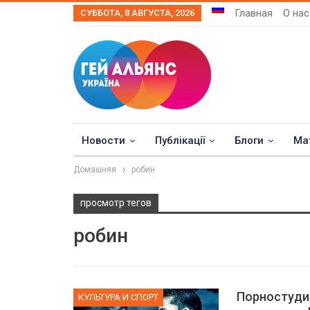
Главная
О нас
СУББОТА, 8 АВГУСТА, 2026
Новости
Публікації
Блоги
Ма
Домашняя
робин
просмотр тегов
робин
Порностуди
КУЛЬТУРА И СПОРТ