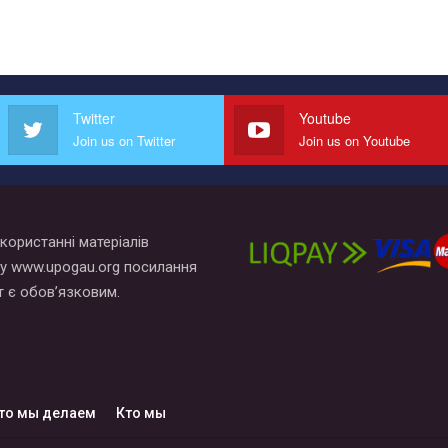
Twitter
Youtube
Join us on Twitter
Join us on Youtube
користанні матеріалів
у www.upogau.org посилання
т є обов’язковим.
то мы делаем
Кто мы