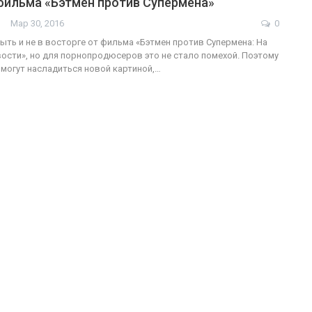
фильма «Бэтмен против Супермена»
Мар 30, 2016
0
ыть и не в восторге от фильма «Бэтмен против Супермена: На
ости», но для порнопродюсеров это не стало помехой. Поэтому
ФОТО
200
могут насладиться новой картиной,…
Военнослужащие-трансгендеры
ГЕЙ-АЛЬЯНС УКРАИНА
Июл 27, 2017
0