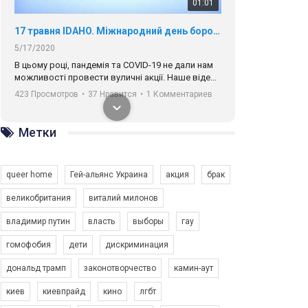
01:01
17 травня IDAHO. Міжнародний день боротьби з гомофобією трансфобією і біфобія.
5/17/2020
В цьому році, пандемія та COVІD-19 не дали нам
можливості провести вуличні акції. Наше відео-
звернення про те, що навіть коли ми у різних
423 Просмотров
•
37 Нравится
•
1 Комментариев
містах та не можемо зустрінеться, ми разом. Ми
закликаємо всіх хто поділяє цінності рівності та
солідарності, приєднатися до нас. Регіональні
Метки
підрозділи ГАУ є в 16 областях України.
Разом наш голос лунає гучніше!
queer home
Гей-альянс Украина
акция
брак
великобритания
виталий милонов
владимир путин
власть
выборы
гау
00:58
гомофобия
дети
дискриминация
дональд трамп
законотворчество
камин-аут
Зупинимо насильство проти ЛГБТ в Україні! Stop violence against LGBT in Ukraine!
6/30/2017
киев
киевпрайд
кино
лгбт
Емоційний та вражаючий промо-ролік на