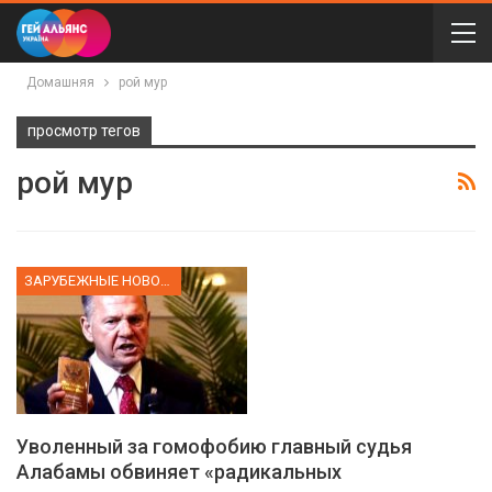
Домашняя
рой мур
просмотр тегов
рой мур
ЗАРУБЕЖНЫЕ НОВОСТИ
Уволенный за гомофобию главный судья
Алабамы обвиняет «радикальных