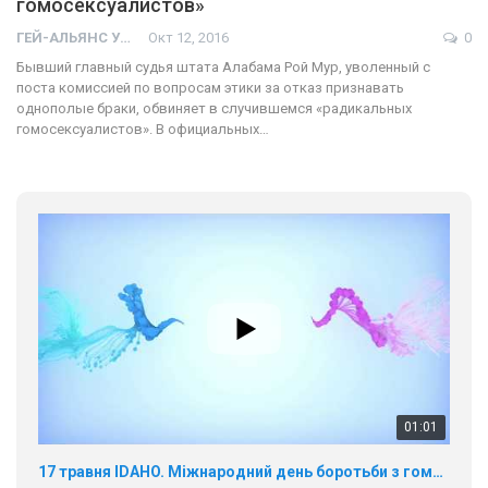
гомосексуалистов»
ГЕЙ-АЛЬЯНС УКРАИНА
Окт 12, 2016
0
Бывший главный судья штата Алабама Рой Мур, уволенный с
поста комиссией по вопросам этики за отказ признавать
однополые браки, обвиняет в случившемся «радикальных
гомосексуалистов». В официальных…
01:01
17 травня IDAHO. Міжнародний день боротьби з гомофобією трансфобією і біфобія.