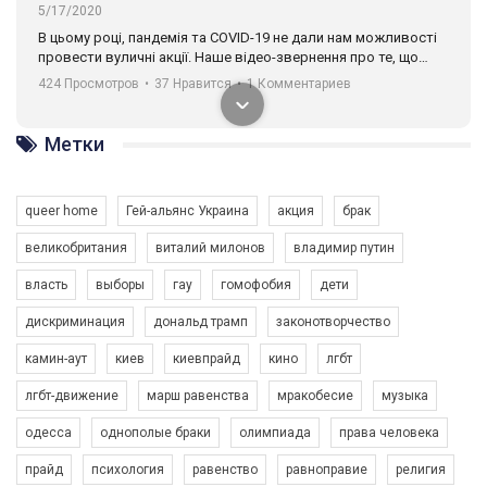
5/17/2020
В цьому році, пандемія та COVІD-19 не дали нам можливості
провести вуличні акції. Наше відео-звернення про те, що
навіть коли ми у різних містах та не можемо зустрінеться, ми
424 Просмотров
•
37 Нравится
•
1 Комментариев
разом. Ми закликаємо всіх хто поділяє цінності рівності та
солідарності, приєднатися до нас. Регіональні підрозділи
ГАУ є в 16 областях України.
Метки
Разом наш голос лунає гучніше!
queer home
Гей-альянс Украина
акция
брак
великобритания
виталий милонов
владимир путин
власть
выборы
гау
гомофобия
дети
дискриминация
дональд трамп
законотворчество
камин-аут
киев
киевпрайд
кино
лгбт
00:58
лгбт-движение
марш равенства
мракобесие
музыка
Зупинимо насильство проти ЛГБТ в Україні! Stop violence against LGBT in Ukraine!
одесса
однополые браки
олимпиада
права человека
6/30/2017
Емоційний та вражаючий промо-ролік на конкурс PACT, який
прайд
психология
равенство
равноправие
религия
представляє програму "Гей-альянс Україна" з протидії