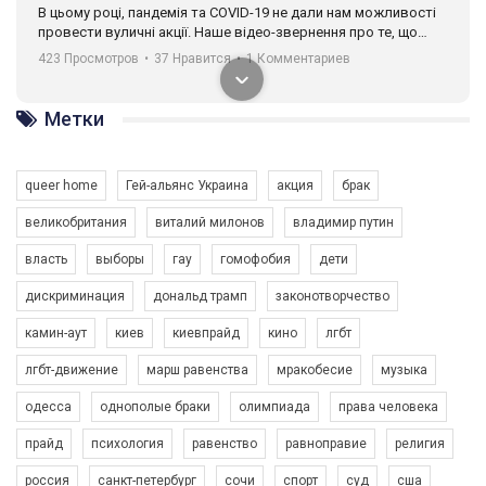
В цьому році, пандемія та COVІD-19 не дали нам можливості
провести вуличні акції. Наше відео-звернення про те, що
навіть коли ми у різних містах та не можемо зустрінеться, ми
423 Просмотров
•
37 Нравится
•
1 Комментариев
разом. Ми закликаємо всіх хто поділяє цінності рівності та
солідарності, приєднатися до нас. Регіональні підрозділи
ГАУ є в 16 областях України.
Метки
Разом наш голос лунає гучніше!
queer home
Гей-альянс Украина
акция
брак
великобритания
виталий милонов
владимир путин
власть
выборы
гау
гомофобия
дети
дискриминация
дональд трамп
законотворчество
камин-аут
киев
киевпрайд
кино
лгбт
00:58
лгбт-движение
марш равенства
мракобесие
музыка
Зупинимо насильство проти ЛГБТ в Україні! Stop violence against LGBT in Ukraine!
одесса
однополые браки
олимпиада
права человека
6/30/2017
Емоційний та вражаючий промо-ролік на конкурс PACT, який
прайд
психология
равенство
равноправие
религия
представляє програму "Гей-альянс Україна" з протидії
насильству проти ЛГБТ в Україні.
россия
санкт-петербург
сочи
спорт
суд
сша
1.9K Просмотров
•
226 Нравится
•
5 Комментариев