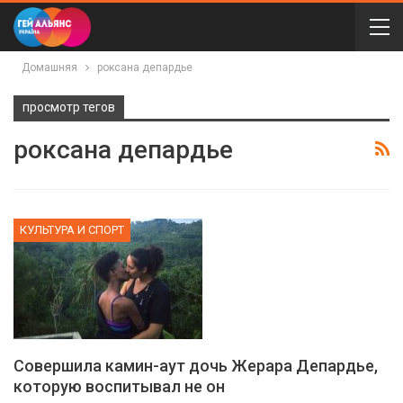
Домашняя
роксана депардье
просмотр тегов
роксана депардье
КУЛЬТУРА И СПОРТ
Совершила камин-аут дочь Жерара Депардье,
которую воспитывал не он