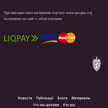
При використанні матеріалів порталу www.upogau.org
посилання на сайт є обов’язковим.
Новости
Публікації
Блоги
Материалы
Что мы делаем
Кто мы