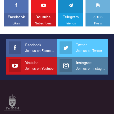
We appeal to your support and ask to help us implement our plan
to combat violence against LGBT people in Ukraine.
Facebook
Youtube
Telegram
5,106
All you have to do is to press "Like" below the video.
Likes
Subscribers
Friends
Posts
Эмоционально сильный ролик от команды "Гей-альянс
Украина", который принимает участие в конкурсе
международной организации PACT на лучший ролик,
представляющий программу развития организации.
Facebook
Twitter
Join us on Facebook
Join us on Twitter
Мы просим вас поддержать нас и помочь нам реализовать
наш план по борьбе с насилием и дискриминацией на почве
СОГИ в Украине.
Youtube
Instagram
Join us on Youtube
Join us on Instagram
Все, что вам нужно сделать - это зайти на наш канал YouTube
по этой ссылке и поставить лайк под видео.