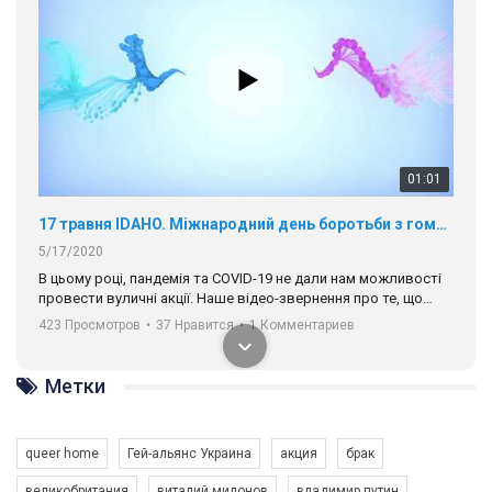
01:01
17 травня IDAHO. Міжнародний день боротьби з гомофобією трансфобією і біфобія.
5/17/2020
В цьому році, пандемія та COVІD-19 не дали нам можливості
провести вуличні акції. Наше відео-звернення про те, що
навіть коли ми у різних містах та не можемо зустрінеться, ми
423 Просмотров
•
37 Нравится
•
1 Комментариев
разом. Ми закликаємо всіх хто поділяє цінності рівності та
солідарності, приєднатися до нас. Регіональні підрозділи
ГАУ є в 16 областях України.
Метки
Разом наш голос лунає гучніше!
queer home
Гей-альянс Украина
акция
брак
великобритания
виталий милонов
владимир путин