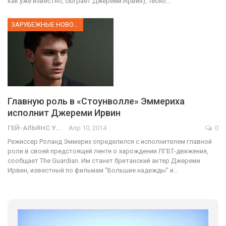
как уже известно, сыграет Джереми Ирвин), тесно…
ЗАРУБЕЖНЫЕ НОВОСТИ
Главную роль в «Стоунволле» Эммериха
исполнит Джереми Ирвин
ГЕЙ-АЛЬЯНС УКРАИНА
Апр 10, 2014
0
Режиссер Роланд Эммерих определился с исполнителем главной
роли в своей предстоящей ленте о зарождении ЛГБТ-движения,
сообщает The Guardian. Им станет британский актер Джереми
Ирвин, известный по фильмам "Большие надежды" и…