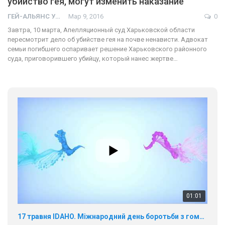
убийство гея, могут изменить наказание
ГЕЙ-АЛЬЯНС УКРАИНА
Мар 9, 2016
0
Завтра, 10 марта, Апелляционный суд Харьковской области
пересмотрит дело об убийстве гея на почве ненависти. Адвокат
семьи погибшего оспаривает решение Харьковского районного
суда, приговорившего убийцу, который нанес жертве…
01:01
17 травня IDAHO. Міжнародний день боротьби з гомофобією трансфобією і біфобія.