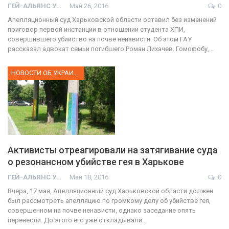
ГЕЙ-АЛЬЯНС УКРАИНА
Май 26, 2016
0
Апелляционный суд Харьковской области оставил без изменений
приговор первой инстанции в отношении студента ХПИ,
совершившего убийство на почве ненависти. Об этом ГАУ
рассказал адвокат семьи погибшего Роман Лихачев. Гомофобу,…
НОВОСТИ ОБ УКРАИНЕ
Активисты отреагировали на затягивание суда
о резонансном убийстве гея в Харькове
ГЕЙ-АЛЬЯНС УКРАИНА
Май 18, 2016
0
Вчера, 17 мая, Апелляционный суд Харьковской области должен
был рассмотреть апелляцию по громкому делу об убийстве гея,
совершенном на почве ненависти, однако заседание опять
перенесли. До этого его уже откладывали…