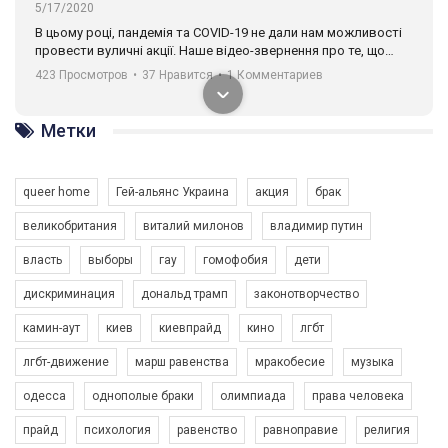
5/17/2020
В цьому році, пандемія та COVІD-19 не дали нам можливості
провести вуличні акції. Наше відео-звернення про те, що
навіть коли ми у різних містах та не можемо зустрінеться, ми
423 Просмотров
•
37 Нравится
•
1 Комментариев
разом. Ми закликаємо всіх хто поділяє цінності рівності та
солідарності, приєднатися до нас. Регіональні підрозділи
ГАУ є в 16 областях України.
Метки
Разом наш голос лунає гучніше!
queer home
Гей-альянс Украина
акция
брак
великобритания
виталий милонов
владимир путин
власть
выборы
гау
гомофобия
дети
дискриминация
дональд трамп
законотворчество
камин-аут
киев
киевпрайд
кино
лгбт
00:58
лгбт-движение
марш равенства
мракобесие
музыка
Зупинимо насильство проти ЛГБТ в Україні! Stop violence against LGBT in Ukraine!
одесса
однополые браки
олимпиада
права человека
6/30/2017
Емоційний та вражаючий промо-ролік на конкурс PACT, який
прайд
психология
равенство
равноправие
религия
представляє програму "Гей-альянс Україна" з протидії