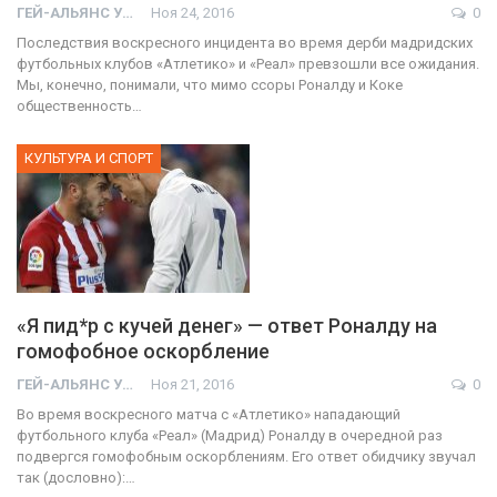
ГЕЙ-АЛЬЯНС УКРАИНА
Ноя 24, 2016
0
Последствия воскресного инцидента во время дерби мадридских
футбольных клубов «Атлетико» и «Реал» превзошли все ожидания.
Мы, конечно, понимали, что мимо ссоры Роналду и Коке
общественность…
КУЛЬТУРА И СПОРТ
«Я пид*р с кучей денег» — ответ Роналду на
гомофобное оскорбление
ГЕЙ-АЛЬЯНС УКРАИНА
Ноя 21, 2016
0
Во время воскресного матча с «Атлетико» нападающий
футбольного клуба «Реал» (Мадрид) Роналду в очередной раз
подвергся гомофобным оскорблениям. Его ответ обидчику звучал
так (дословно):…