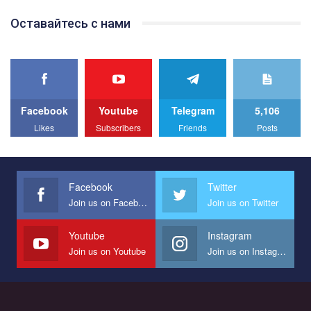
Team of Gay Alliance Ukraine participates in a competition for the
Оставайтесь с нами
best video, representing programme for the development of
organization. The competition is organized by inetrnational
organization PACT.
We appeal to your support and ask to help us implement our plan
to combat violence against LGBT people in Ukraine.
Facebook
Youtube
Telegram
5,106
All you have to do is to press "Like" below the video.
Likes
Subscribers
Friends
Posts
Эмоционально сильный ролик от команды "Гей-альянс
Украина", который принимает участие в конкурсе
международной организации PACT на лучший ролик,
представляющий программу развития организации.
Facebook
Twitter
Join us on Facebook
Join us on Twitter
Мы просим вас поддержать нас и помочь нам реализовать
наш план по борьбе с насилием и дискриминацией на почве
СОГИ в Украине.
Youtube
Instagram
Join us on Youtube
Join us on Instagram
Все, что вам нужно сделать - это зайти на наш канал YouTube
по этой ссылке и поставить лайк под видео.