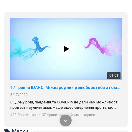
01:01
17 травня IDAHO. Міжнародний день боротьби з гомофобією трансфобією і біфобія.
5/17/2020
В цьому році, пандемія та COVІD-19 не дали нам можливості
провести вуличні акції. Наше відео-звернення про те, що
навіть коли ми у різних містах та не можемо зустрінеться, ми
423 Просмотров
•
37 Нравится
•
1 Комментариев
разом. Ми закликаємо всіх хто поділяє цінності рівності та
солідарності, приєднатися до нас. Регіональні підрозділи
ГАУ є в 16 областях України.
Метки