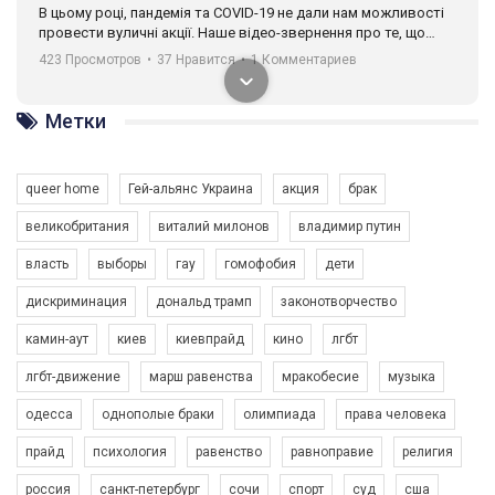
В цьому році, пандемія та COVІD-19 не дали нам можливості
провести вуличні акції. Наше відео-звернення про те, що
навіть коли ми у різних містах та не можемо зустрінеться, ми
423 Просмотров
•
37 Нравится
•
1 Комментариев
разом. Ми закликаємо всіх хто поділяє цінності рівності та
солідарності, приєднатися до нас. Регіональні підрозділи
ГАУ є в 16 областях України.
Метки
Разом наш голос лунає гучніше!
queer home
Гей-альянс Украина
акция
брак
великобритания
виталий милонов
владимир путин
власть
выборы
гау
гомофобия
дети
дискриминация
дональд трамп
законотворчество
камин-аут
киев
киевпрайд
кино
лгбт
00:58
лгбт-движение
марш равенства
мракобесие
музыка
Зупинимо насильство проти ЛГБТ в Україні! Stop violence against LGBT in Ukraine!
одесса
однополые браки
олимпиада
права человека
6/30/2017
Емоційний та вражаючий промо-ролік на конкурс PACT, який
прайд
психология
равенство
равноправие
религия
представляє програму "Гей-альянс Україна" з протидії
насильству проти ЛГБТ в Україні.
россия
санкт-петербург
сочи
спорт
суд
сша
1.9K Просмотров
•
226 Нравится
•
5 Комментариев