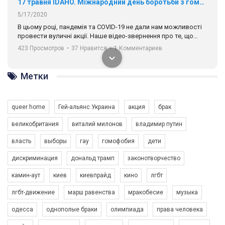
17 травня IDAHO. Міжнародний день боротьби з гомофобією трансфобією і біфобія.
5/17/2020
В цьому році, пандемія та COVІD-19 не дали нам можливості
провести вуличні акції. Наше відео-звернення про те, що
навіть коли ми у різних містах та не можемо зустрінеться, ми
423 Просмотров
•
37 Нравится
•
1 Комментариев
разом. Ми закликаємо всіх хто поділяє цінності рівності та
солідарності, приєднатися до нас. Регіональні підрозділи
ГАУ є в 16 областях України.
Метки
Разом наш голос лунає гучніше!
queer home
Гей-альянс Украина
акция
брак
великобритания
виталий милонов
владимир путин
власть
выборы
гау
гомофобия
дети
дискриминация
дональд трамп
законотворчество
камин-аут
киев
киевпрайд
кино
лгбт
00:58
лгбт-движение
марш равенства
мракобесие
музыка
Зупинимо насильство проти ЛГБТ в Україні! Stop violence against LGBT in Ukraine!
одесса
однополые браки
олимпиада
права человека
6/30/2017
Емоційний та вражаючий промо-ролік на конкурс PACT, який