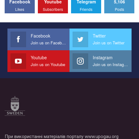
Facebook
Youtube
Telegram
5,106
All you have to do is to press "Like" below the video.
Likes
Subscribers
Friends
Posts
Эмоционально сильный ролик от команды "Гей-альянс
Украина", который принимает участие в конкурсе
международной организации PACT на лучший ролик,
представляющий программу развития организации.
Facebook
Twitter
Join us on Facebook
Join us on Twitter
Мы просим вас поддержать нас и помочь нам реализовать
наш план по борьбе с насилием и дискриминацией на почве
СОГИ в Украине.
Youtube
Instagram
Join us on Youtube
Join us on Instagram
Все, что вам нужно сделать - это зайти на наш канал YouTube
по этой ссылке и поставить лайк под видео.
При використанні матеріалів порталу www.upogau.org