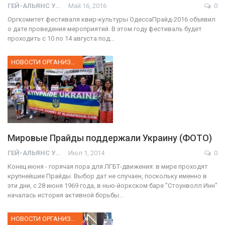
ГЕЙ-АЛЬЯНС УКРАИНА
Май 16, 2016
0
Оргкомитет фестиваля квир-культуры ОдессаПрайд-2016 объявил
о дате проведения мероприятий. В этом году фестиваль будет
проходить с 10 по 14 августа под…
НОВОСТИ ОРГАНИЗАЦИИ
Мировые Прайды поддержали Украину (ФОТО)
ГЕЙ-АЛЬЯНС УКРАИНА
Июл 1, 2014
0
Конец июня - горячая пора для ЛГБТ-движения: в мире проходят
крупнейшие Прайды. Выбор дат не случаен, поскольку именно в
эти дни, с 28 июня 1969 года, в нью-йоркском баре "Стоунволл Инн"
началась история активной борьбы…
НОВОСТИ ОРГАНИЗАЦИИ