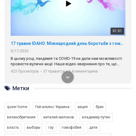
01:01
17 травня IDAHO. Міжнародний день боротьби з гомофобією трансфобією і біфобія.
5/17/2020
В цьому році, пандемія та COVІD-19 не дали нам можливості
провести вуличні акції. Наше відео-звернення про те, що
навіть коли ми у різних містах та не можемо зустрінеться, ми
423 Просмотров
•
37 Нравится
•
1 Комментариев
разом. Ми закликаємо всіх хто поділяє цінності рівності та
солідарності, приєднатися до нас. Регіональні підрозділи
ГАУ є в 16 областях України.
Метки
Разом наш голос лунає гучніше!
queer home
Гей-альянс Украина
акция
брак
великобритания
виталий милонов
владимир путин
власть
выборы
гау
гомофобия
дети