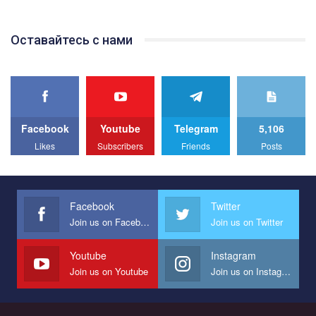
відео.
Team of Gay Alliance Ukraine participates in a competition for the
Оставайтесь с нами
best video, representing programme for the development of
organization. The competition is organized by inetrnational
organization PACT.
We appeal to your support and ask to help us implement our plan
to combat violence against LGBT people in Ukraine.
Facebook
Youtube
Telegram
5,106
All you have to do is to press "Like" below the video.
Likes
Subscribers
Friends
Posts
Эмоционально сильный ролик от команды "Гей-альянс
Украина", который принимает участие в конкурсе
международной организации PACT на лучший ролик,
представляющий программу развития организации.
Facebook
Twitter
Join us on Facebook
Join us on Twitter
Мы просим вас поддержать нас и помочь нам реализовать
наш план по борьбе с насилием и дискриминацией на почве
СОГИ в Украине.
Youtube
Instagram
Join us on Youtube
Join us on Instagram
Все, что вам нужно сделать - это зайти на наш канал YouTube
по этой ссылке и поставить лайк под видео.