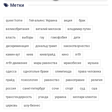
ГАУ є в 16 областях України.
Метки
Разом наш голос лунає гучніше!
queer home
Гей-альянс Украина
акция
брак
великобритания
виталий милонов
владимир путин
власть
выборы
гау
гомофобия
дети
дискриминация
дональд трамп
законотворчество
камин-аут
киев
киевпрайд
кино
лгбт
00:58
лгбт-движение
марш равенства
мракобесие
музыка
Зупинимо насильство проти ЛГБТ в Україні! Stop violence against LGBT in Ukraine!
одесса
однополые браки
олимпиада
права человека
6/30/2017
Емоційний та вражаючий промо-ролік на конкурс PACT, який
прайд
психология
равенство
равноправие
религия
представляє програму "Гей-альянс Україна" з протидії
насильству проти ЛГБТ в Україні.
россия
санкт-петербург
сочи
спорт
суд
сша
1.9K Просмотров
•
226 Нравится
•
5 Комментариев
Ми просимо вашої підтримки, щоб реалізувати нашу
трансгендерность
уганда
украина
хиллари клинтон
програму з боротьби з насильством проти ЛГБТ в Україні.
церковь
шоу-бизнес
Якщо ти хочеш підтримати нас - просто натисни "лайк" під