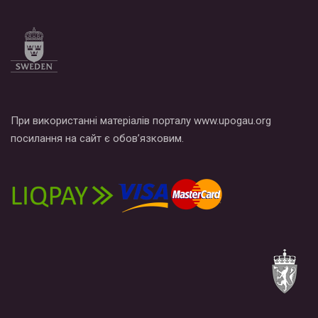
При використанні матеріалів порталу www.upogau.org
посилання на сайт є обов’язковим.