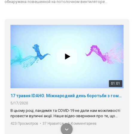
обнаружена повешенной на потолочном вентиляторе…
01:01
17 травня IDAHO. Міжнародний день боротьби з гомофобією трансфобією і біфобія.
5/17/2020
В цьому році, пандемія та COVІD-19 не дали нам можливості
провести вуличні акції. Наше відео-звернення про те, що
навіть коли ми у різних містах та не можемо зустрінеться, ми
423 Просмотров
•
37 Нравится
•
1 Комментариев
разом. Ми закликаємо всіх хто поділяє цінності рівності та
солідарності, приєднатися до нас. Регіональні підрозділи