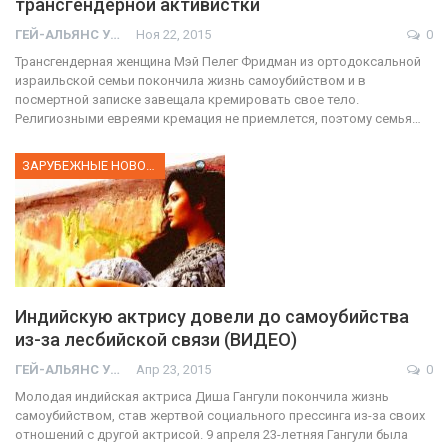
трансгендерной активистки
ГЕЙ-АЛЬЯНС УКРАИНА
Ноя 22, 2015
0
Трансгендерная женщина Мэй Пелег Фридман из ортодоксальной
израильской семьи покончила жизнь самоубийством и в
посмертной записке завещала кремировать свое тело.
Религиозными евреями кремация не приемлется, поэтому семья…
ЗАРУБЕЖНЫЕ НОВОСТИ
Индийскую актрису довели до самоубийства
из-за лесбийской связи (ВИДЕО)
ГЕЙ-АЛЬЯНС УКРАИНА
Апр 23, 2015
0
Молодая индийская актриса Диша Гангули покончила жизнь
самоубийством, став жертвой социального прессинга из-за своих
отношений с другой актрисой. 9 апреля 23-летняя Гангули была