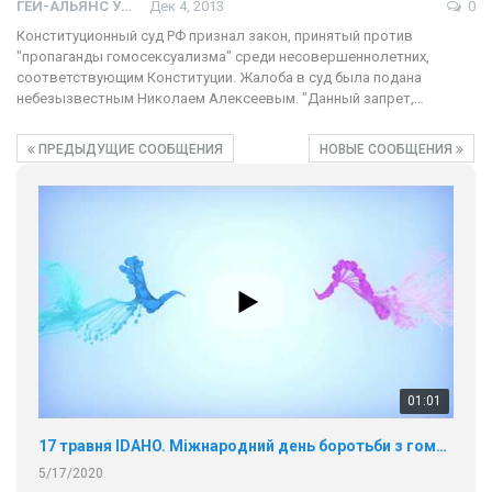
ГЕЙ-АЛЬЯНС УКРАИНА
Дек 4, 2013
0
Конституционный суд РФ признал закон, принятый против
"пропаганды гомосексуализма" среди несовершеннолетних,
соответствующим Конституции. Жалоба в суд была подана
небезызвестным Николаем Алексеевым. "Данный запрет,…
ПРЕДЫДУЩИЕ СООБЩЕНИЯ
НОВЫЕ СООБЩЕНИЯ
01:01
17 травня IDAHO. Міжнародний день боротьби з гомофобією трансфобією і біфобія.
5/17/2020
В цьому році, пандемія та COVІD-19 не дали нам можливості
провести вуличні акції. Наше відео-звернення про те, що