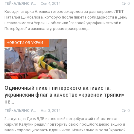
ГЕЙ-АЛЬЯНС УКРАИНА
Сен 4, 2014
0
Координаторка Альянса гетеросексуалов за равноправие ЛГБТ
Наталья Цымбалова, которую после пикета солидарности в День
независимости Украины объявили "главной укрофашистской в
Петербурге" и засыпали угрозами расправы,…
НОВОСТИ ОБ УКРАИНЕ
Одиночный пикет питерского активиста:
украинский флаг в качестве «красной тряпки»
не…
ГЕЙ-АЛЬЯНС УКРАИНА
Авг 3, 2014
0
2 августа, в День ВДВ известный петербургский гей-активист
Кирилл Калугин решил повторить свою прошлогоднюю акцию и
вновь спровоцировать вдвшников. Изначально в роли "красной