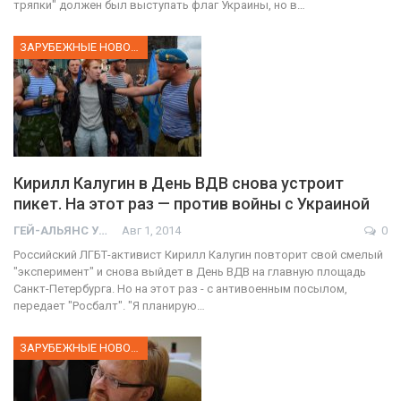
тряпки" должен был выступать флаг Украины, но в…
ЗАРУБЕЖНЫЕ НОВОСТИ
Кирилл Калугин в День ВДВ снова устроит
пикет. На этот раз — против войны с Украиной
ГЕЙ-АЛЬЯНС УКРАИНА
Авг 1, 2014
0
Российский ЛГБТ-активист Кирилл Калугин повторит свой смелый
"эксперимент" и снова выйдет в День ВДВ на главную площадь
Санкт-Петербурга. Но на этот раз - с антивоенным посылом,
передает "Росбалт". "Я планирую…
ЗАРУБЕЖНЫЕ НОВОСТИ