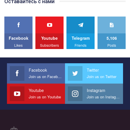
Оставайтесь с нами
best video, representing programme for the development of
organization. The competition is organized by inetrnational
organization PACT.
We appeal to your support and ask to help us implement our plan
to combat violence against LGBT people in Ukraine.
Facebook
Youtube
Telegram
5,106
All you have to do is to press "Like" below the video.
Likes
Subscribers
Friends
Posts
Эмоционально сильный ролик от команды "Гей-альянс
Украина", который принимает участие в конкурсе
международной организации PACT на лучший ролик,
представляющий программу развития организации.
Facebook
Twitter
Join us on Facebook
Join us on Twitter
Мы просим вас поддержать нас и помочь нам реализовать
наш план по борьбе с насилием и дискриминацией на почве
СОГИ в Украине.
Youtube
Instagram
Join us on Youtube
Join us on Instagram
Все, что вам нужно сделать - это зайти на наш канал YouTube
по этой ссылке и поставить лайк под видео.