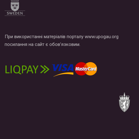
При використанні матеріалів порталу www.upogau.org
посилання на сайт є обов’язковим.