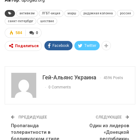
Автор:
upogau.org
активизм
ЛГБТ-акция
марш
радужная колонна
россия
санкт-петербург
шествие
584
0
Facebook
Twitter
Поделиться
Гей-Альянс Украина
4596 Posts
0 Comments
ПРЕДИДУЩЕЕ
СЛЕДУЮЩЕЕ
Пропаганда
Один из лидеров
толерантности в
«Донецкой
болливудском стиле
республики»