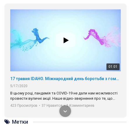
01:01
17 травня IDAHO. Міжнародний день боротьби з гомофобією трансфобією і біфобія.
5/17/2020
В цьому році, пандемія та COVІD-19 не дали нам можливості
провести вуличні акції. Наше відео-звернення про те, що
навіть коли ми у різних містах та не можемо зустрінеться, ми
423 Просмотров
•
37 Нравится
•
1 Комментариев
разом. Ми закликаємо всіх хто поділяє цінності рівності та
солідарності, приєднатися до нас. Регіональні підрозділи
ГАУ є в 16 областях України.
Метки
Разом наш голос лунає гучніше!