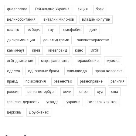
queer home
Гей-альянс Украина
акция
брак
великобритания
виталий милонов
владимир путин
власть
выборы
гау
гомофобия
дети
дискриминация
дональд трамп
законотворчество
камин-аут
киев
киевпрайд
кино
лгбт
00:58
лгбт-движение
марш равенства
мракобесие
музыка
Зупинимо насильство проти ЛГБТ в Україні! Stop violence against LGBT in Ukraine!
одесса
однополые браки
олимпиада
права человека
6/30/2017
Емоційний та вражаючий промо-ролік на конкурс PACT, який
прайд
психология
равенство
равноправие
религия
представляє програму "Гей-альянс Україна" з протидії
насильству проти ЛГБТ в Україні.
россия
санкт-петербург
сочи
спорт
суд
сша
1.9K Просмотров
•
226 Нравится
•
5 Комментариев
Ми просимо вашої підтримки, щоб реалізувати нашу
трансгендерность
уганда
украина
хиллари клинтон
програму з боротьби з насильством проти ЛГБТ в Україні.
церковь
шоу-бизнес
Якщо ти хочеш підтримати нас - просто натисни "лайк" під
відео.
Team of Gay Alliance Ukraine participates in a competition for the