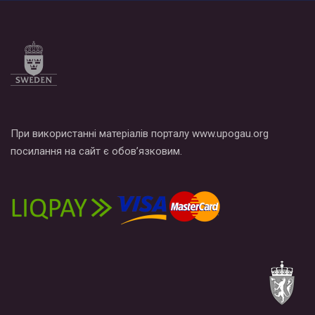
При використанні матеріалів порталу www.upogau.org
посилання на сайт є обов’язковим.