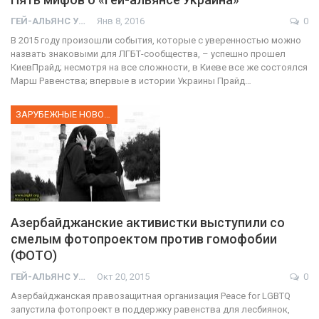
ГЕЙ-АЛЬЯНС УКРАИНА
Янв 8, 2016
0
В 2015 году произошли события, которые с уверенностью можно
назвать знаковыми для ЛГБТ-сообщества, – успешно прошел
КиевПрайд; несмотря на все сложности, в Киеве все же состоялся
Марш Равенства; впервые в истории Украины Прайд…
ЗАРУБЕЖНЫЕ НОВОСТИ
Азербайджанские активистки выступили со
смелым фотопроектом против гомофобии
(ФОТО)
01:01
ГЕЙ-АЛЬЯНС УКРАИНА
Окт 20, 2015
0
Азербайджанская правозащитная организация Peace for LGBTQ
17 травня IDAHO. Міжнародний день боротьби з гомофобією трансфобією і біфобія.
запустила фотопроект в поддержку равенства для лесбиянок,
5/17/2020