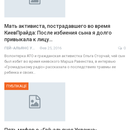
Мать активиста, пострадавшего во время
КиевПрайда: После избиения сына я долго
привыкала к лицу…
ГЕЙ-АЛЬЯНС УКРАИНА
Фев 25, 2016
0
Волонтерка АТО и гражданская активистка Ольга Сторчай, чей сын
был избит во время киевского Марша Равенства, в интервью
«Громадському радіо» рассказала о последствиях травмы ее
ребенка и своих…
ПУБЛІКАЦІЇ
Пять мифов о «Гей-альянсе Украина»