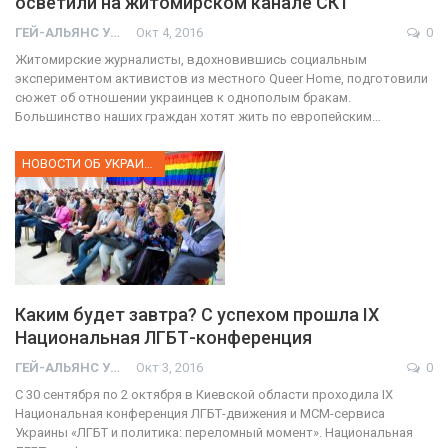
осветили на житомирском канале СК1
ГЕЙ-АЛЬЯНС УКРАИНА
Окт 4, 2016
0
Житомирские журналисты, вдохновившись социальным
экспериментом активистов из местного Queer Home, подготовили
сюжет об отношении украинцев к однополым бракам.
Большинство наших граждан хотят жить по европейским…
НОВОСТИ ОБ УКРАИНЕ
Каким будет завтра? C успехом прошла IХ
Национальная ЛГБТ-конференция
ГЕЙ-АЛЬЯНС УКРАИНА
Окт 3, 2016
0
С 30 сентября по 2 октября в Киевской области проходила IХ
Национальная конференция ЛГБТ-движения и МСМ-сервиса
Украины «ЛГБТ и политика: переломный момент». Национальная