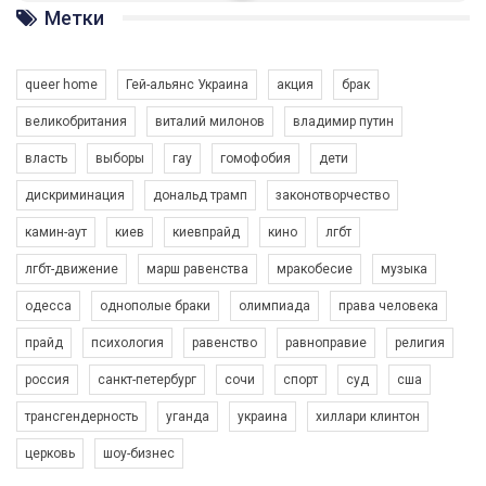
ГАУ є в 16 областях України.
Метки
Разом наш голос лунає гучніше!
queer home
Гей-альянс Украина
акция
брак
великобритания
виталий милонов
владимир путин
власть
выборы
гау
гомофобия
дети
дискриминация
дональд трамп
законотворчество
камин-аут
киев
киевпрайд
кино
лгбт
00:58
лгбт-движение
марш равенства
мракобесие
музыка
Зупинимо насильство проти ЛГБТ в Україні! Stop violence against LGBT in Ukraine!
одесса
однополые браки
олимпиада
права человека
6/30/2017
Емоційний та вражаючий промо-ролік на конкурс PACT, який
прайд
психология
равенство
равноправие
религия
представляє програму "Гей-альянс Україна" з протидії
насильству проти ЛГБТ в Україні.
россия
санкт-петербург
сочи
спорт
суд
сша
1.9K Просмотров
•
226 Нравится
•
5 Комментариев
Ми просимо вашої підтримки, щоб реалізувати нашу
трансгендерность
уганда
украина
хиллари клинтон
програму з боротьби з насильством проти ЛГБТ в Україні.
церковь
шоу-бизнес
Якщо ти хочеш підтримати нас - просто натисни "лайк" під