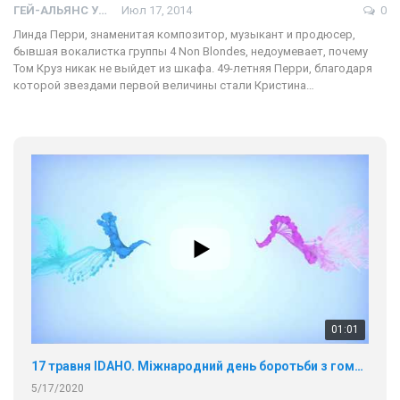
ГЕЙ-АЛЬЯНС УКРАИНА
Июл 17, 2014
0
Линда Перри, знаменитая композитор, музыкант и продюсер,
бывшая вокалистка группы 4 Non Blondes, недоумевает, почему
Том Круз никак не выйдет из шкафа. 49-летняя Перри, благодаря
которой звездами первой величины стали Кристина…
01:01
17 травня IDAHO. Міжнародний день боротьби з гомофобією трансфобією і біфобія.
5/17/2020