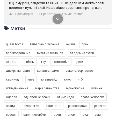
В цьому році, пандемія та COVІD-19 не дали нам можливості
провести вуличні акції. Наше відео-звернення про те, що
навіть коли ми у різних містах та не можемо зустрінеться, ми
423 Просмотров
•
37 Нравится
•
1 Комментариев
разом. Ми закликаємо всіх хто поділяє цінності рівності та
солідарності, приєднатися до нас. Регіональні підрозділи
ГАУ є в 16 областях України.
Метки
Разом наш голос лунає гучніше!
queer home
Гей-альянс Украина
акция
брак
великобритания
виталий милонов
владимир путин
власть
выборы
гау
гомофобия
дети
дискриминация
дональд трамп
законотворчество
камин-аут
киев
киевпрайд
кино
лгбт
00:58
лгбт-движение
марш равенства
мракобесие
музыка
Зупинимо насильство проти ЛГБТ в Україні! Stop violence against LGBT in Ukraine!
одесса
однополые браки
олимпиада
права человека
6/30/2017
Емоційний та вражаючий промо-ролік на конкурс PACT, який
прайд
психология
равенство
равноправие
религия
представляє програму "Гей-альянс Україна" з протидії
насильству проти ЛГБТ в Україні.
россия
санкт-петербург
сочи
спорт
суд
сша
1.9K Просмотров
•
226 Нравится
•
5 Комментариев