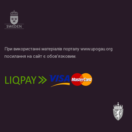
При використанні матеріалів порталу www.upogau.org
посилання на сайт є обов’язковим.