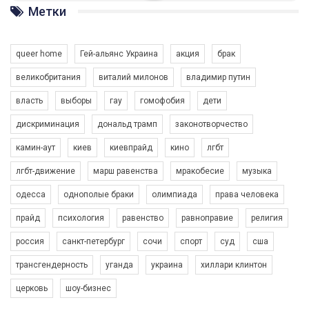
ГАУ є в 16 областях України.
Метки
Разом наш голос лунає гучніше!
queer home
Гей-альянс Украина
акция
брак
великобритания
виталий милонов
владимир путин
власть
выборы
гау
гомофобия
дети
дискриминация
дональд трамп
законотворчество
камин-аут
киев
киевпрайд
кино
лгбт
00:58
лгбт-движение
марш равенства
мракобесие
музыка
Зупинимо насильство проти ЛГБТ в Україні! Stop violence against LGBT in Ukraine!
одесса
однополые браки
олимпиада
права человека
6/30/2017
Емоційний та вражаючий промо-ролік на конкурс PACT, який
прайд
психология
равенство
равноправие
религия
представляє програму "Гей-альянс Україна" з протидії
насильству проти ЛГБТ в Україні.
россия
санкт-петербург
сочи
спорт
суд
сша
1.9K Просмотров
•
226 Нравится
•
5 Комментариев
Ми просимо вашої підтримки, щоб реалізувати нашу
трансгендерность
уганда
украина
хиллари клинтон
програму з боротьби з насильством проти ЛГБТ в Україні.
церковь
шоу-бизнес
Якщо ти хочеш підтримати нас - просто натисни "лайк" під