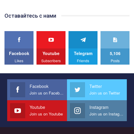
відео.
Team of Gay Alliance Ukraine participates in a competition for the
Оставайтесь с нами
best video, representing programme for the development of
organization. The competition is organized by inetrnational
organization PACT.
We appeal to your support and ask to help us implement our plan
to combat violence against LGBT people in Ukraine.
Facebook
Youtube
Telegram
5,106
All you have to do is to press "Like" below the video.
Likes
Subscribers
Friends
Posts
Эмоционально сильный ролик от команды "Гей-альянс
Украина", который принимает участие в конкурсе
международной организации PACT на лучший ролик,
представляющий программу развития организации.
Facebook
Twitter
Join us on Facebook
Join us on Twitter
Мы просим вас поддержать нас и помочь нам реализовать
наш план по борьбе с насилием и дискриминацией на почве
СОГИ в Украине.
Youtube
Instagram
Join us on Youtube
Join us on Instagram
Все, что вам нужно сделать - это зайти на наш канал YouTube
по этой ссылке и поставить лайк под видео.