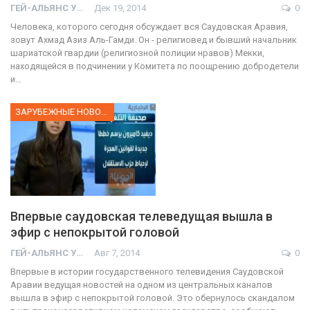
ГЕЙ-АЛЬЯНС УКРАИНА
Дек 19, 2014
0
Человека, которого сегодня обсуждает вся Саудовская Аравия,
зовут Ахмад Азиз Аль-Гамди. Он - религиовед и бывший начальник
шариатской гвардии (религиозной полиции нравов) Мекки,
находящейся в подчинении у Комитета по поощрению добродетели
и…
ЗАРУБЕЖНЫЕ НОВОСТИ
Впервые саудовская телеведущая вышла в
эфир с непокрытой головой
ГЕЙ-АЛЬЯНС УКРАИНА
Авг 7, 2014
0
Впервые в истории государственного телевидения Саудовской
Аравии ведущая новостей на одном из центральных каналов
вышла в эфир с непокрытой головой. Это обернулось скандалом