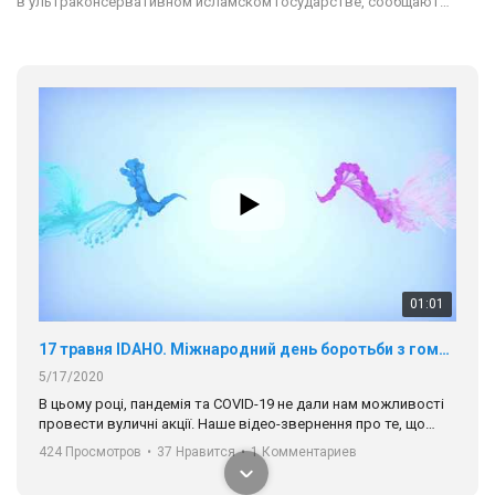
в ультраконсервативном исламском государстве, сообщают…
01:01
17 травня IDAHO. Міжнародний день боротьби з гомофобією трансфобією і біфобія.
5/17/2020
В цьому році, пандемія та COVІD-19 не дали нам можливості
провести вуличні акції. Наше відео-звернення про те, що
навіть коли ми у різних містах та не можемо зустрінеться, ми
424 Просмотров
•
37 Нравится
•
1 Комментариев
разом. Ми закликаємо всіх хто поділяє цінності рівності та
солідарності, приєднатися до нас. Регіональні підрозділи