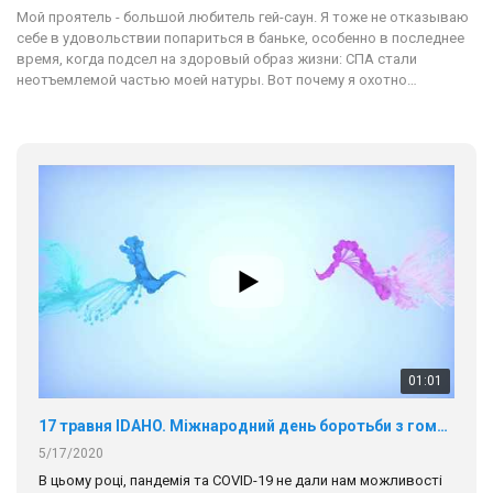
Мой проятель - большой любитель гей-саун. Я тоже не отказываю
себе в удовольствии попариться в баньке, особенно в последнее
время, когда подсел на здоровый образ жизни: СПА стали
неотъемлемой частью моей натуры. Вот почему я охотно…
01:01
17 травня IDAHO. Міжнародний день боротьби з гомофобією трансфобією і біфобія.
5/17/2020
В цьому році, пандемія та COVІD-19 не дали нам можливості