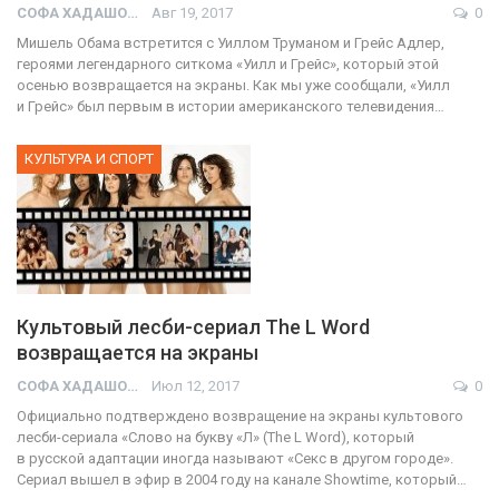
СОФА ХАДАШОТ
Авг 19, 2017
0
Мишель Обама встретится с Уиллом Труманом и Грейс Адлер,
героями легендарного ситкома «Уилл и Грейс», который этой
осенью возвращается на экраны. Как мы уже сообщали, «Уилл
и Грейс» был первым в истории американского телевидения…
КУЛЬТУРА И СПОРТ
Культовый лесби-сериал The L Word
возвращается на экраны
СОФА ХАДАШОТ
Июл 12, 2017
0
Официально подтверждено возвращение на экраны культового
лесби-сериала «Слово на букву «Л» (The L Word), который
в русской адаптации иногда называют «Секс в другом городе».
Сериал вышел в эфир в 2004 году на канале Showtime, который…