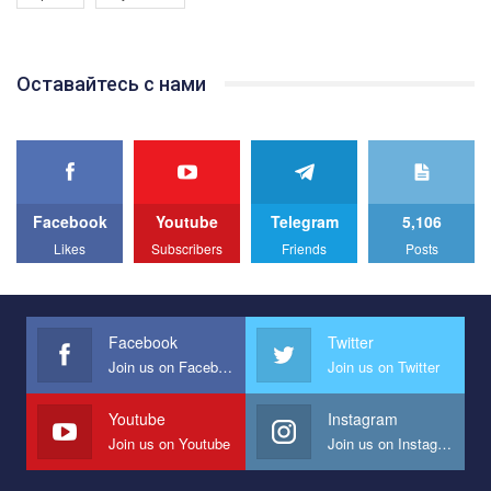
Якщо ти хочеш підтримати нас - просто натисни "лайк" під
відео.
Team of Gay Alliance Ukraine participates in a competition for the
Оставайтесь с нами
best video, representing programme for the development of
organization. The competition is organized by inetrnational
organization PACT.
We appeal to your support and ask to help us implement our plan
to combat violence against LGBT people in Ukraine.
Facebook
Youtube
Telegram
5,106
All you have to do is to press "Like" below the video.
Likes
Subscribers
Friends
Posts
Эмоционально сильный ролик от команды "Гей-альянс
Украина", который принимает участие в конкурсе
международной организации PACT на лучший ролик,
представляющий программу развития организации.
Facebook
Twitter
Join us on Facebook
Join us on Twitter
Мы просим вас поддержать нас и помочь нам реализовать
наш план по борьбе с насилием и дискриминацией на почве
СОГИ в Украине.
Youtube
Instagram
Join us on Youtube
Join us on Instagram
Все, что вам нужно сделать - это зайти на наш канал YouTube
по этой ссылке и поставить лайк под видео.