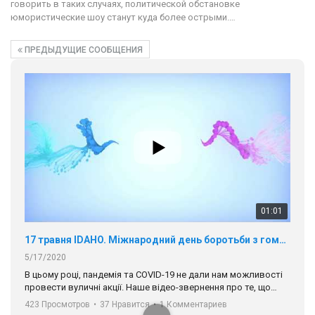
говорить в таких случаях, политической обстановке
юмористические шоу станут куда более острыми.…
ПРЕДЫДУЩИЕ СООБЩЕНИЯ
01:01
17 травня IDAHO. Міжнародний день боротьби з гомофобією трансфобією і біфобія.
5/17/2020
В цьому році, пандемія та COVІD-19 не дали нам можливості
провести вуличні акції. Наше відео-звернення про те, що
навіть коли ми у різних містах та не можемо зустрінеться, ми
423 Просмотров
•
37 Нравится
•
1 Комментариев
разом. Ми закликаємо всіх хто поділяє цінності рівності та