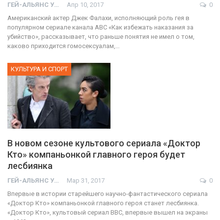
ГЕЙ-АЛЬЯНС УКРАИНА
Апр 10, 2017
0
Американский актер Джек Фалахи, исполняющий роль гея в
популярном сериале канала ABC «Как избежать наказания за
убийство», рассказывает, что раньше понятия не имел о том,
каково приходится гомосексуалам,…
КУЛЬТУРА И СПОРТ
В новом сезоне культового сериала «Доктор
Кто» компаньонкой главного героя будет
лесбиянка
ГЕЙ-АЛЬЯНС УКРАИНА
Мар 31, 2017
0
Впервые в истории старейшего научно-фантастического сериала
«Доктор Кто» компаньонкой главного героя станет лесбиянка.
«Доктор Кто», культовый сериал ВВС, впервые вышел на экраны