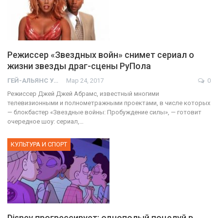
Режиссер «Звездных войн» снимет сериал о
жизни звезды драг-сцены РуПола
ГЕЙ-АЛЬЯНС УКРАИНА
Мар 24, 2017
0
Режиссер Джей Джей Абрамс, известный многими
телевизионными и полнометражными проектами, в числе которых
— блокбастер «Звездные войны: Пробуждение силы», — готовит
очередное шоу: сериал,…
КУЛЬТУРА И СПОРТ
Disney прогрессирует: однополый поцелуй в