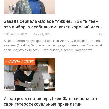
Звезда сериала «Во все тяжкие»: «Быть геем —
это выбор, а лесбиянкам нужен хороший член»
ГЕЙ-АЛЬЯНС УКРАИНА
Апр 21, 2017
0
Актер Лавелл Кроуфорд, известный участием в сериале «Во все
тяжкие» (Breaking Bad), взялся рассуждать о геях и лесбиянках. И
сообщил, что быть геем — это выбор, а лесбиянкам просто…
КУЛЬТУРА И СПОРТ
Играя роль гея, актер Джек Фалахи осознал
свои гетеросексуальные привилегии