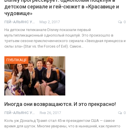
детском сериале и гей-сюжет в «Красавице и
чудовище»
ГЕЙ-АЛЬЯНС УКРАИНА
Мар 2, 2017
0
На детском телеканале Disney показали первый
мультипликационный однополый поцелуй. Это произошло в
третьем сезоне приключенческого сериала «Звездная принцесса и
силы зла» (Star vs. the Forces of Evil). Самое…
ПУБЛІКАЦІЇ
Иногда они возвращаются. И это прекрасно!
ГЕЙ-АЛЬЯНС УКРАИНА
Янв 26, 2017
0
Коль уж Дональд Трамп стал 45-м президентом США — самое
время для шуток. Многие уверены, что в нынешней, как принято