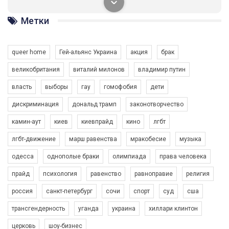
солідарності, приєднатися до нас. Регіональні підрозділи
ГАУ є в 16 областях України.
Метки
Разом наш голос лунає гучніше!
queer home
Гей-альянс Украина
акция
брак
великобритания
виталий милонов
владимир путин
власть
выборы
гау
гомофобия
дети
дискриминация
дональд трамп
законотворчество
камин-аут
киев
киевпрайд
кино
лгбт
00:58
лгбт-движение
марш равенства
мракобесие
музыка
Зупинимо насильство проти ЛГБТ в Україні! Stop violence against LGBT in Ukraine!
одесса
однополые браки
олимпиада
права человека
6/30/2017
Емоційний та вражаючий промо-ролік на конкурс PACT, який
прайд
психология
равенство
равноправие
религия
представляє програму "Гей-альянс Україна" з протидії
насильству проти ЛГБТ в Україні.
россия
санкт-петербург
сочи
спорт
суд
сша
1.9K Просмотров
•
226 Нравится
•
5 Комментариев
Ми просимо вашої підтримки, щоб реалізувати нашу
трансгендерность
уганда
украина
хиллари клинтон
програму з боротьби з насильством проти ЛГБТ в Україні.
церковь
шоу-бизнес