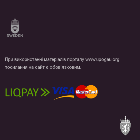
При використанні матеріалів порталу www.upogau.org
посилання на сайт є обов’язковим.