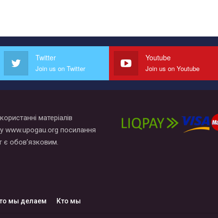
Twitter
Youtube
Join us on Twitter
Join us on Youtube
користанні матеріалів
у www.upogau.org посилання
т є обов’язковим.
то мы делаем
Кто мы