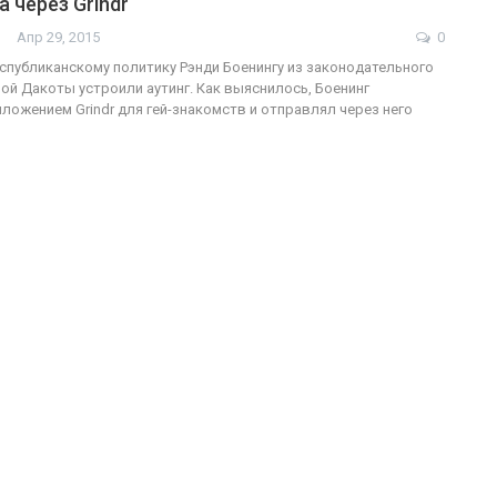
а через Grindr
Апр 29, 2015
0
публиканскому политику Рэнди Боенингу из законодательного
ой Дакоты устроили аутинг. Как выяснилось, Боенинг
ФОТО
200
ложением Grindr для гей-знакомств и отправлял через него
Военнослужащие-трансгендеры
ГЕЙ-АЛЬЯНС УКРАИНА
Июл 27, 2017
0