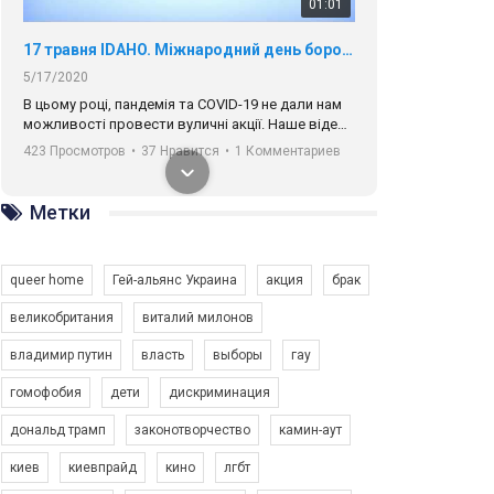
01:01
17 травня IDAHO. Міжнародний день боротьби з гомофобією трансфобією і біфобія.
5/17/2020
В цьому році, пандемія та COVІD-19 не дали нам
можливості провести вуличні акції. Наше відео-
звернення про те, що навіть коли ми у різних
423 Просмотров
•
37 Нравится
•
1 Комментариев
містах та не можемо зустрінеться, ми разом. Ми
закликаємо всіх хто поділяє цінності рівності та
солідарності, приєднатися до нас. Регіональні
Метки
підрозділи ГАУ є в 16 областях України.
Разом наш голос лунає гучніше!
queer home
Гей-альянс Украина
акция
брак
великобритания
виталий милонов
владимир путин
власть
выборы
гау
00:58
гомофобия
дети
дискриминация
дональд трамп
законотворчество
камин-аут
Зупинимо насильство проти ЛГБТ в Україні! Stop violence against LGBT in Ukraine!
6/30/2017
киев
киевпрайд
кино
лгбт
Емоційний та вражаючий промо-ролік на