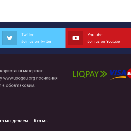
Twitter
Youtube
Join us on Twitter
Join us on Youtube
користанні матеріалів
у www.upogau.org посилання
т є обов’язковим.
то мы делаем
Кто мы