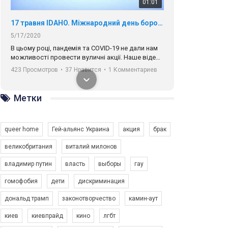
01:01
17 травня IDAHO. Міжнародний день боротьби з гомофобією трансфобією і біфобія.
5/17/2020
В цьому році, пандемія та COVІD-19 не дали нам
можливості провести вуличні акції. Наше відео-
звернення про те, що навіть коли ми у різних
423 Просмотров
•
37 Нравится
•
1 Комментариев
містах та не можемо зустрінеться, ми разом. Ми
закликаємо всіх хто поділяє цінності рівності та
солідарності, приєднатися до нас. Регіональні
Метки
підрозділи ГАУ є в 16 областях України.
Разом наш голос лунає гучніше!
queer home
Гей-альянс Украина
акция
брак
великобритания
виталий милонов
владимир путин
власть
выборы
гау
00:58
гомофобия
дети
дискриминация
дональд трамп
законотворчество
камин-аут
Зупинимо насильство проти ЛГБТ в Україні! Stop violence against LGBT in Ukraine!
6/30/2017
киев
киевпрайд
кино
лгбт
Емоційний та вражаючий промо-ролік на