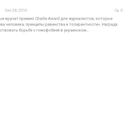
Сен 28, 2016
0
ые вручат премию Charlie Award для журналистов, которые
ва человека, принципы равенства и толерантности». Награда
ФОТО
0
ствовать борьбе с гомофобией в украинском…
Военнослужащие-трансгендеры
ГЕЙ-АЛЬЯНС УКРАИНА
Июл 27, 2017
0