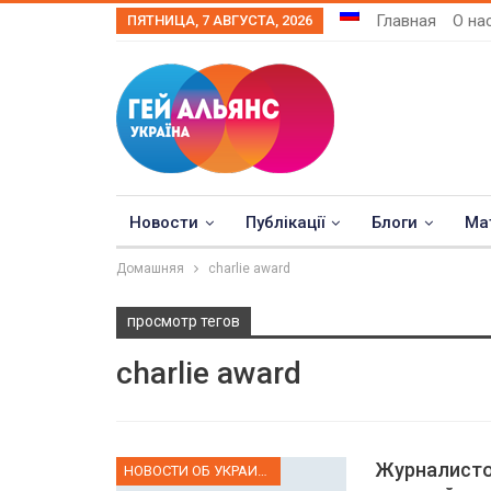
Главная
О на
ПЯТНИЦА, 7 АВГУСТА, 2026
Новости
Публікації
Блоги
Ма
Домашняя
сharlie аward
просмотр тегов
сharlie аward
Журналисто
НОВОСТИ ОБ УКРАИНЕ