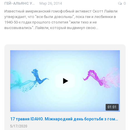
ГЕЙ-АЛЬЯНС УКРАИНА
Мар 26, 2014
0
Известный американский гомофобный активист Скотт Лайвли
утверждает, что "все были довольны", пока геи и лесбиянки в
1940-50-х годах прошлого столетия "жили тихо и не
высовывались". Лайвли, который выдвинул свою…
01:01
17 травня IDAHO. Міжнародний день боротьби з гомофобією трансфобією і біфобія.
5/17/2020