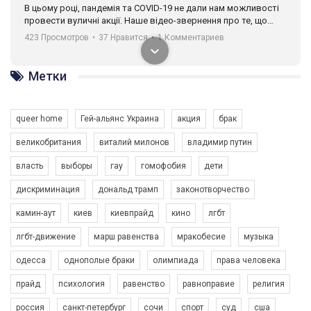
В цьому році, пандемія та COVІD-19 не дали нам можливості
провести вуличні акції. Наше відео-звернення про те, що
навіть коли ми у різних містах та не можемо зустрінеться, ми
423 Просмотров
•
37 Нравится
•
1 Комментариев
разом. Ми закликаємо всіх хто поділяє цінності рівності та
солідарності, приєднатися до нас. Регіональні підрозділи
ГАУ є в 16 областях України.
Метки
Разом наш голос лунає гучніше!
queer home
Гей-альянс Украина
акция
брак
великобритания
виталий милонов
владимир путин
власть
выборы
гау
гомофобия
дети
дискриминация
дональд трамп
законотворчество
камин-аут
киев
киевпрайд
кино
лгбт
00:58
лгбт-движение
марш равенства
мракобесие
музыка
Зупинимо насильство проти ЛГБТ в Україні! Stop violence against LGBT in Ukraine!
одесса
однополые браки
олимпиада
права человека
6/30/2017
Емоційний та вражаючий промо-ролік на конкурс PACT, який
прайд
психология
равенство
равноправие
религия
представляє програму "Гей-альянс Україна" з протидії
насильству проти ЛГБТ в Україні.
россия
санкт-петербург
сочи
спорт
суд
сша
1.9K Просмотров
•
226 Нравится
•
5 Комментариев