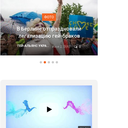
ФОТО
аздновали
ей-браков
Марш равенства в Киеве, 2
ГЕЙ-АЛЬЯНС УКРАИНА
л 2, 2017
0
Июн 20, 2017