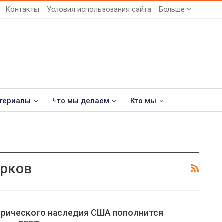
Контакты
Условия использования сайта
Больше
териалы
Что мы делаем
Кто мы
арков
орического наследия США пополнится