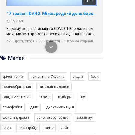
01:01
17 травня IDAHO. Міжнародний день боротьби з гомофобією трансфобією і біфобія.
5/17/2020
В цьому році, пандемія та COVІD-19 не дали нам
можливості провести вуличні акції. Наше відео-
звернення про те, що навіть коли ми у різних
423 Просмотров
•
37 Нравится
•
1 Комментариев
містах та не можемо зустрінеться, ми разом. Ми
закликаємо всіх хто поділяє цінності рівності та
солідарності, приєднатися до нас. Регіональні
Метки
підрозділи ГАУ є в 16 областях України.
Разом наш голос лунає гучніше!
queer home
Гей-альянс Украина
акция
брак
великобритания
виталий милонов
владимир путин
власть
выборы
гау
00:58
гомофобия
дети
дискриминация
дональд трамп
законотворчество
камин-аут
Зупинимо насильство проти ЛГБТ в Україні! Stop violence against LGBT in Ukraine!
6/30/2017
киев
киевпрайд
кино
лгбт
Емоційний та вражаючий промо-ролік на