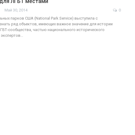
для ЛГБТ местами
Май 30, 2014
0
ФОТО
ных парков США (National Park Service) выступила с
знать ряд объектов, имеющих важное значение для истории
ФОТО
В Берлине отпр
ГБТ-сообщества, частью национального исторического
а экспертов…
ужащие-трансгендеры
легализацию г
ГЕЙ-АЛЬЯНС УКРАИНА
ГЕЙ-АЛЬЯНС УКРАИНА
Июл 27, 2017
0
Ию