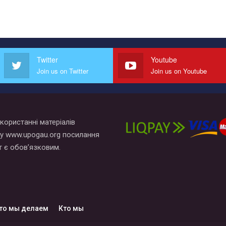
Twitter
Youtube
Join us on Twitter
Join us on Youtube
користанні матеріалів
у www.upogau.org посилання
т є обов’язковим.
то мы делаем
Кто мы