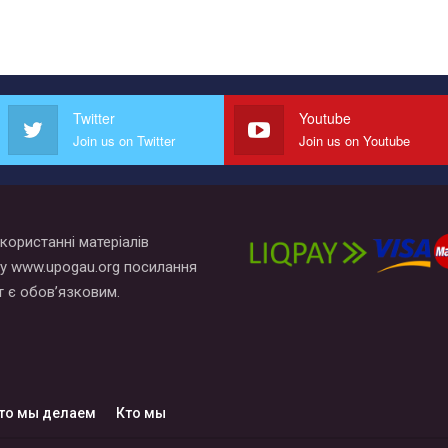
Twitter
Youtube
Join us on Twitter
Join us on Youtube
користанні матеріалів
у www.upogau.org посилання
т є обов’язковим.
то мы делаем
Кто мы