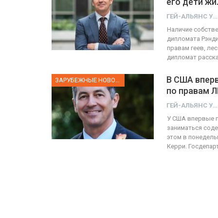
его дети жи
ГЕЙ-АЛЬЯНС УКРАИНА
ФОТО
Наличие собств
дипломата Рэнди
Прайд в Тель-Авиве собрал 
правам геев, лес
дипломат расск
тысяч участников
В США впер
ГЕЙ-АЛЬЯНС УКРАИНА
ЗАРУБЕЖНЫЕ НОВОСТИ
Июн 10, 2017
0
по правам 
ГЕЙ-АЛЬЯНС УКРАИНА
У США впервые п
заниматься соде
этом в понедель
Керри. Госдепа