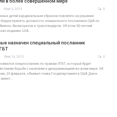
ли в более совершенном мире
Май 5, 2015
0
енных детей кардинальным образом повлияло на решение
 Берри принять должность специального посланника США по
ФОТО
200
биянок, бисексуалов и трансгендеров. Об этом 50-летний
азал изданию USA…
Военнослужащие-трансгендеры
вые назначен специальный посланник
ГЕЙ-АЛЬЯНС УКРАИНА
Июл 27, 2017
0
ЛГБТ
Фев 24, 2015
0
оявился спецпосланник по правам ЛГБТ, который будет
йствием борьбе с насилием и дискриминацией во всем мире. Об
ник, 23 февраля, объявил глава Госдепартамента США Джон
ртамент…