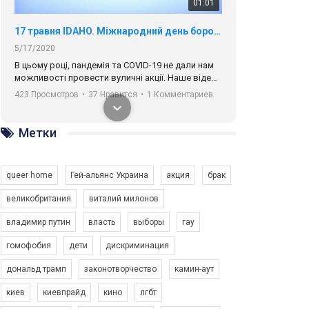
01:01
17 травня IDAHO. Міжнародний день боротьби з гомофобією трансфобією і біфобія.
5/17/2020
В цьому році, пандемія та COVІD-19 не дали нам
можливості провести вуличні акції. Наше відео-
звернення про те, що навіть коли ми у різних
423 Просмотров
•
37 Нравится
•
1 Комментариев
містах та не можемо зустрінеться, ми разом. Ми
закликаємо всіх хто поділяє цінності рівності та
солідарності, приєднатися до нас. Регіональні
Метки
підрозділи ГАУ є в 16 областях України.
Разом наш голос лунає гучніше!
queer home
Гей-альянс Украина
акция
брак
великобритания
виталий милонов
владимир путин
власть
выборы
гау
00:58
гомофобия
дети
дискриминация
дональд трамп
законотворчество
камин-аут
Зупинимо насильство проти ЛГБТ в Україні! Stop violence against LGBT in Ukraine!
6/30/2017
киев
киевпрайд
кино
лгбт
Емоційний та вражаючий промо-ролік на