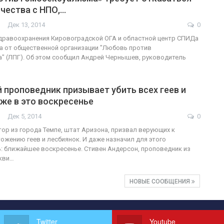
чества с НПО,…
Дек 13, 2014
0
дравоохранения Кировоградской ОГА и областной центр СПИДа
а от общественной организации "Любовь против
" (ЛПГ). Об этом сообщил Андрей Чернышев, руководитель
 проповедник призывает убить всех геев и
же в это воскресенье
Дек 5, 2014
0
тор из города Темпе, штат Аризона, призвал верующих к
ожению геев и лесбиянок. И даже назначил для этого
: ближайшее воскресенье. Стивен Андерсон, проповедник из
кви…
НОВЫЕ СООБЩЕНИЯ
Twitter
Youtube