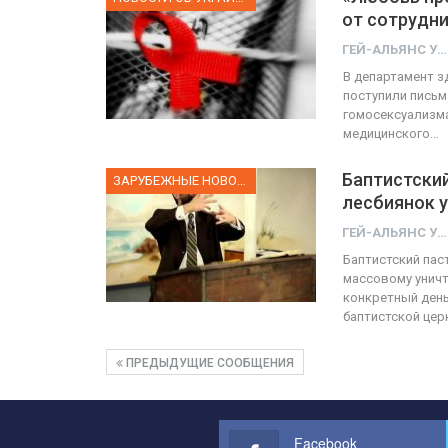
от сотрудни
ГЕЙ-АЛЬЯНС УКРАИНА
В департамент з
поступили письм
гомосексуализма
медицинского…
Баптистский
ЗАРУБЕЖНЫЕ НОВОСТИ
лесбиянок у
ГЕЙ-АЛЬЯНС УКРАИНА
Баптистский пас
массовому уничт
конкретный день
баптистской цер
ПРЕДЫДУЩИЕ СООБЩЕНИЯ
Facebook