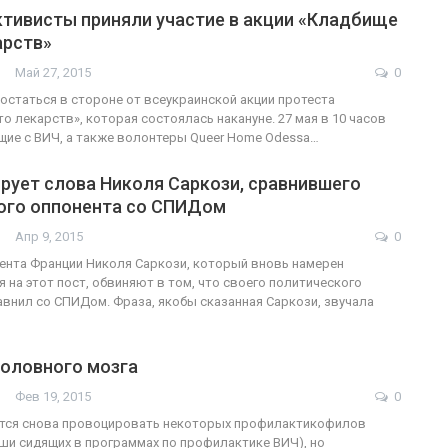
ктивисты приняли участие в акции «Кладбище
арств»
Май 27, 2015
0
 остаться в стороне от всеукраинской акции протеста
о лекарств», которая состоялась накануне. 27 мая в 10 часов
щие с ВИЧ, а также волонтеры Queer Home Odessa…
рует слова Николя Саркози, сравнившего
ого оппонента со СПИДом
Апр 9, 2015
0
ента Франции Николя Саркози, который вновь намерен
 на этот пост, обвиняют в том, что своего политического
авнил со СПИДом. Фраза, якобы сказанная Саркози, звучала
головного мозга
Фев 19, 2015
0
чется снова провоцировать некоторых профилактикофилов
уши сидящих в программах по профилактике ВИЧ), но