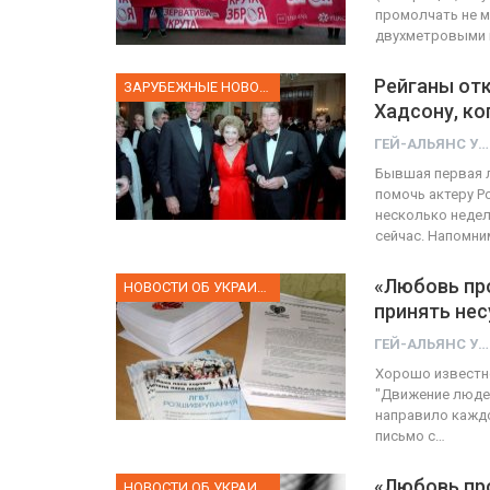
промолчать не м
двухметровыми 
Рейганы отк
ЗАРУБЕЖНЫЕ НОВОСТИ
Хадсону, ко
ГЕЙ-АЛЬЯНС УКРАИНА
Бывшая первая л
помочь актеру Ро
несколько недел
сейчас. Напомни
«Любовь пр
НОВОСТИ ОБ УКРАИНЕ
принять не
ГЕЙ-АЛЬЯНС УКРАИНА
Хорошо известно
"Движение людей
направило кажд
письмо с…
«Любовь пр
НОВОСТИ ОБ УКРАИНЕ