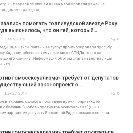
огу. 13 февраля по улицам Киева маршировали ряженые
кондомами граждане,…
азались помогать голливудской звезде Року
гда выяснилось, что он гей, который…
Фев 5, 2015
0
еди США Нэнси Рейган и ее супруг проигнорировали просьбу
ку Хадсону, обеспечив ему лечение от СПИДа, всего за
ь до его кончины. Информация об этом стала известна лишь
м, что…
отив гомосексуализма» требует от депутатов
существующий законопроект о…
Дек 27, 2014
0
е в Украине, однако в последнее время попритихшее
 с будущим "Любовь против гомосексуализма" (ЛПГ)
ому народному депутату Верховной Рады восьмого созыва
отив гомосексуализма» требует отказаться