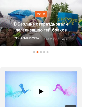
ФОТО
Марш равенства в Киеве, 2017
ГЕЙ-АЛЬЯНС УКРАИНА
Июн 20, 2017
0
01:01
17 травня IDAHO. Міжнародний день боротьби з гомофобією трансфобією і біфобія.
5/17/2020
В цьому році, пандемія та COVІD-19 не дали нам
можливості провести вуличні акції. Наше відео-
звернення про те, що навіть коли ми у різних
423 Просмотров
•
37 Нравится
•
1 Комментариев
містах та не можемо зустрінеться, ми разом. Ми
закликаємо всіх хто поділяє цінності рівності та
солідарності, приєднатися до нас. Регіональні
підрозділи ГАУ є в 16 областях України.
Разом наш голос лунає гучніше!