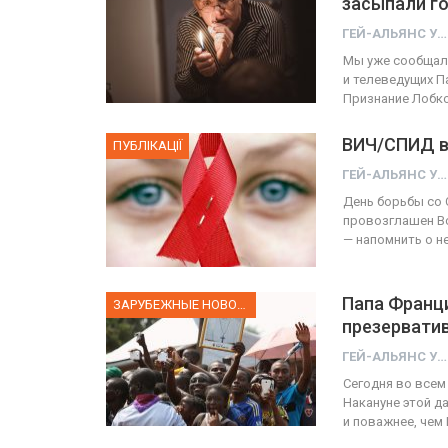
засыпали г
ГЕЙ-АЛЬЯНС УКРАИНА
ФОТО
Мы уже сообщали
и телеведущих П
ФОТО
ель-Авиве собрал 200
Признание Лобк
яч участников
Военнослужащие-тр
ВИЧ/СПИД в
ПУБЛІКАЦІЇ
ГЕЙ-АЛЬЯНС УКРАИНА
ГЕЙ-АЛЬЯНС УКРАИНА
Июн 10, 2017
0
Июл 2
ГЕЙ-АЛЬЯНС УКРАИНА
День борьбы со 
провозглашен Вс
— напомнить о н
Папа Франци
ЗАРУБЕЖНЫЕ НОВОСТИ
презервати
ГЕЙ-АЛЬЯНС УКРАИНА
Сегодня во все
Накануне этой д
и поважнее, чем