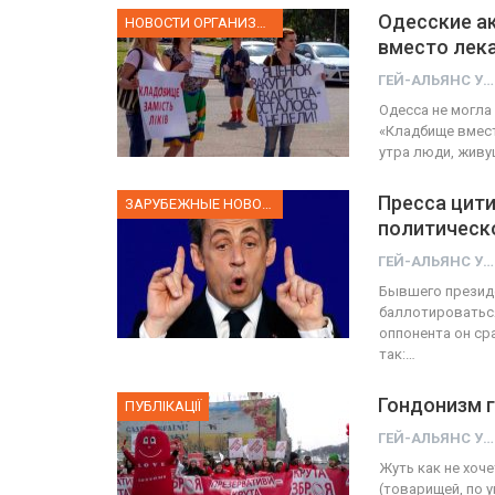
Одесские а
НОВОСТИ ОРГАНИЗАЦИИ
вместо лек
ГЕЙ-АЛЬЯНС УКРАИНА
Одесса не могла
«Кладбище вмест
утра люди, живу
Пресса цити
ЗАРУБЕЖНЫЕ НОВОСТИ
политическ
ГЕЙ-АЛЬЯНС УКРАИНА
Бывшего презид
баллотироваться
оппонента он ср
так:…
Гондонизм 
ПУБЛІКАЦІЇ
ГЕЙ-АЛЬЯНС УКРАИНА
Жуть как не хо
(товарищей, по 