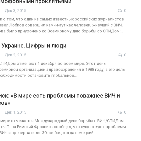
омофобными проклятьями
Дек 3, 2015
0
ФОТО
 о том, что один из самых известных российских журналистов
авел Лобков совершил камин-аут как человек, живущий с ВИЧ.
В Берлине отпраздновали
ова было приурочено ко Всемирному дню борьбы со СПИДом:…
ансгендеры
легализацию гей-браков
 Украине. Цифры и люди
ГЕЙ-АЛЬЯНС УКРАИНА
7, 2017
0
Июл 2, 2017
0
Дек 2, 2015
0
СПИДом отмечают 1 декабря во всем мире. Этот день
емирной организацией здравоохранения в 1988 году, а его цель
еобходимости остановить глобальное…
ск: «В мире есть проблемы поважнее ВИЧ и
вов»
Дек 1, 2015
0
м мире отмечается Международный день борьбы с ВИЧ/СПИДом.
аты Папа Римский Франциск сообщил, что существуют проблемы
 ВИЧ и презервативы. 30 ноября, когда немецкий…