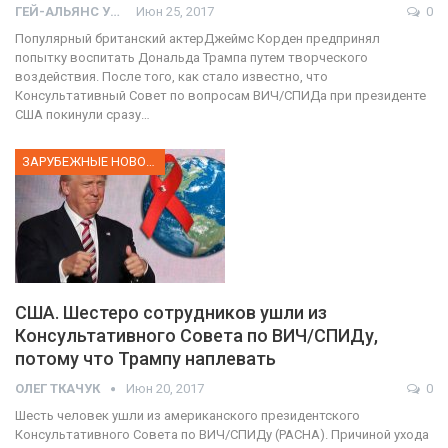
ГЕЙ-АЛЬЯНС УКРАИНА
Июн 25, 2017
0
Популярный британский актерДжеймс Корден предпринял
попытку воспитать Дональда Трампа путем творческого
воздействия. После того, как стало известно, что
Консультативный Совет по вопросам ВИЧ/СПИДа при президенте
США покинули сразу…
ЗАРУБЕЖНЫЕ НОВОСТИ
США. Шестеро сотрудников ушли из
Консультативного Совета по ВИЧ/СПИДу,
потому что Трампу наплевать
ОЛЕГ ТКАЧУК
Июн 20, 2017
0
Шесть человек ушли из американского президентского
Консультативного Совета по ВИЧ/СПИДу (PACHA). Причиной ухода