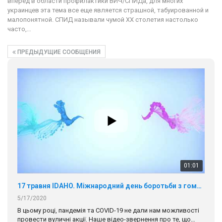
вперед в области профилактики ВИЧ/СПИДа, для многих
украинцев эта тема все еще является страшной, табуированной и
малопонятной. СПИД называли чумой ХХ столетия настолько
часто,…
ПРЕДЫДУЩИЕ СООБЩЕНИЯ
01:01
17 травня IDAHO. Міжнародний день боротьби з гомофобією трансфобією і біфобія.
5/17/2020
В цьому році, пандемія та COVІD-19 не дали нам можливості
провести вуличні акції. Наше відео-звернення про те, що