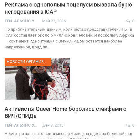
Реклама с однополым поцелуем вызвала бурю
негодования в ЮАР
ГЕЙ-АЛЬЯНС УКРАИНА
Май 23, 2016
0
По приблизительным данным, количество представителей ЛГБТ в
ЮАР составляет около 5 миллионов человек. И поскольку Африка
— континент, где ситуация с ВИЧ/СПИДом остается наиболее
напряженной, вряд ли…
НОВОСТИ ОРГАНИЗАЦИИ
Активисты Queer Home боролись с мифами о
ВИЧ/СПИДе
ГЕЙ-АЛЬЯНС УКРАИНА
Дек 3, 2015
0
Несмотря на то, что современная медицина сделала большой шаг