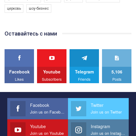
програму з боротьби з насильством проти ЛГБТ в Україні.
церковь
шоу-бизнес
Якщо ти хочеш підтримати нас - просто натисни "лайк" під
відео.
Team of Gay Alliance Ukraine participates in a competition for the
Оставайтесь с нами
best video, representing programme for the development of
organization. The competition is organized by inetrnational
organization PACT.
We appeal to your support and ask to help us implement our plan
to combat violence against LGBT people in Ukraine.
Facebook
Youtube
Telegram
5,106
All you have to do is to press "Like" below the video.
Likes
Subscribers
Friends
Posts
Эмоционально сильный ролик от команды "Гей-альянс
Украина", который принимает участие в конкурсе
международной организации PACT на лучший ролик,
представляющий программу развития организации.
Facebook
Twitter
Join us on Facebook
Join us on Twitter
Мы просим вас поддержать нас и помочь нам реализовать
наш план по борьбе с насилием и дискриминацией на почве
СОГИ в Украине.
Youtube
Instagram
Join us on Youtube
Join us on Instagram
Все, что вам нужно сделать - это зайти на наш канал YouTube