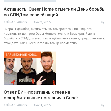
Активисты Queer Home отметили День борьбы
со СПИДом серией акций
ГЕЙ-АЛЬЯНС УКРАИНА
Дек 2, 2016
0
Вчера, 1 декабря, активисты житомирского и винницкого
комьюнити-центров Queer Home отметили Всемирный день
борьбы со СПИДом участием в публичных акциях, приуроченных к
этой дате. Так, Queer Home Житомир совместно…
ЗАРУБЕЖНЫЕ НОВОСТИ
Ответ ВИЧ-позитивных геев на
оскорбительные послания в Grindr
ГЕЙ-АЛЬЯНС УКРАИНА
Дек 1, 2016
0