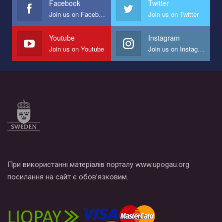
Facebook
Twitter
Join us on Facebook
Join us on Twitter
Мы просим вас поддержать нас и помочь нам реализовать
наш план по борьбе с насилием и дискриминацией на почве
СОГИ в Украине.
Youtube
Instagram
Join us on Youtube
Join us on Instagram
Все, что вам нужно сделать - это зайти на наш канал YouTube
по этой ссылке и поставить лайк под видео.
При використанні матеріалів порталу www.upogau.org
посилання на сайт є обов’язковим.