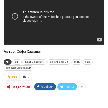
Автор:
Софа Хадашот
вич
джеймс корден
дональд трамп
спид
сша
филадельфия фильм
919
0
Facebook
Twitter
Поделиться