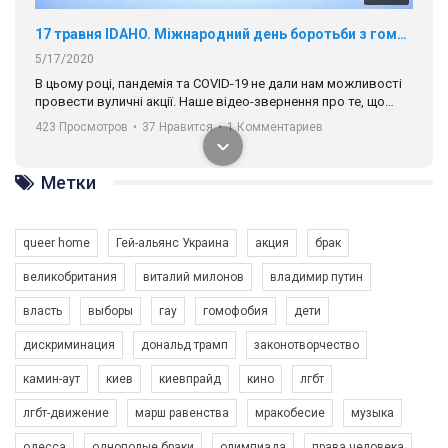
17 травня IDAHO. Міжнародний день боротьби з гомофобією трансфобією і біфобія.
5/17/2020
В цьому році, пандемія та COVІD-19 не дали нам можливості
провести вуличні акції. Наше відео-звернення про те, що
навіть коли ми у різних містах та не можемо зустрінеться, ми
423 Просмотров
•
37 Нравится
•
1 Комментариев
разом. Ми закликаємо всіх хто поділяє цінності рівності та
солідарності, приєднатися до нас. Регіональні підрозділи
ГАУ є в 16 областях України.
Метки
Разом наш голос лунає гучніше!
queer home
Гей-альянс Украина
акция
брак
великобритания
виталий милонов
владимир путин
власть
выборы
гау
гомофобия
дети
дискриминация
дональд трамп
законотворчество
камин-аут
киев
киевпрайд
кино
лгбт
00:58
лгбт-движение
марш равенства
мракобесие
музыка
Зупинимо насильство проти ЛГБТ в Україні! Stop violence against LGBT in Ukraine!
одесса
однополые браки
олимпиада
права человека