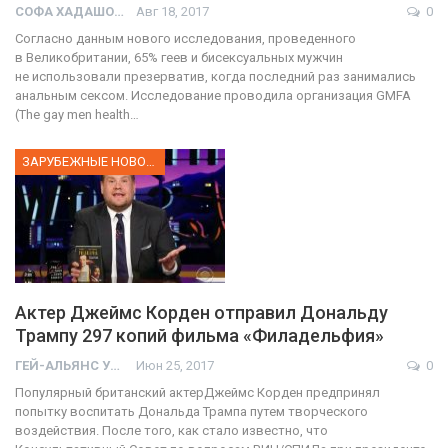
СОФА ХАДАШОТ
Авг 18, 2017
0
Согласно данным нового исследования, проведенного
в Великобритании, 65% геев и бисексуальных мужчин
не использовали презерватив, когда последний раз занимались
анальным сексом. Исследование проводила организация GMFA
(Тhe gay men health…
ЗАРУБЕЖНЫЕ НОВОСТИ
Актер Джеймс Корден отправил Дональду
Трампу 297 копий фильма «Филадельфия»
ГЕЙ-АЛЬЯНС УКРАИНА
Июн 25, 2017
0
Популярный британский актерДжеймс Корден предпринял
попытку воспитать Дональда Трампа путем творческого
воздействия. После того, как стало известно, что