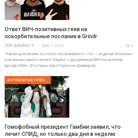
Ответ ВИЧ-позитивных геев на
оскорбительные послания в Grindr
ГЕЙ-АЛЬЯНС УКРАИНА
Дек 1, 2016
0
«Такие шлюхи как ты этого заслуживают». «Ты — ходячая болезнь».
«Не желаю иметь ничего общего с уродливым ВИЧ-носителем
вроде тебя». Это лишь некоторые из примеров…
ЗАРУБЕЖНЫЕ НОВОСТИ
Гомофобный президент Гамбии заявил, что
лечит СПИД, но только два дня в неделю