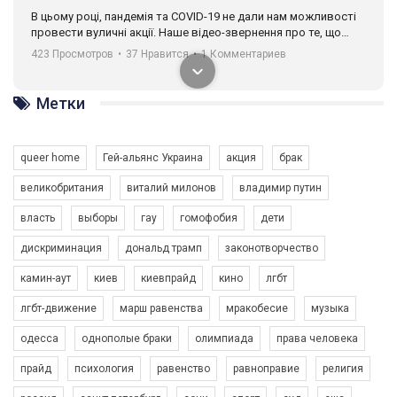
В цьому році, пандемія та COVІD-19 не дали нам можливості
провести вуличні акції. Наше відео-звернення про те, що
навіть коли ми у різних містах та не можемо зустрінеться, ми
423 Просмотров
•
37 Нравится
•
1 Комментариев
разом. Ми закликаємо всіх хто поділяє цінності рівності та
солідарності, приєднатися до нас. Регіональні підрозділи
ГАУ є в 16 областях України.
Метки
Разом наш голос лунає гучніше!
queer home
Гей-альянс Украина
акция
брак
великобритания
виталий милонов
владимир путин
власть
выборы
гау
гомофобия
дети
дискриминация
дональд трамп
законотворчество
камин-аут
киев
киевпрайд
кино
лгбт
00:58
лгбт-движение
марш равенства
мракобесие
музыка
Зупинимо насильство проти ЛГБТ в Україні! Stop violence against LGBT in Ukraine!
одесса
однополые браки
олимпиада
права человека
6/30/2017
Емоційний та вражаючий промо-ролік на конкурс PACT, який
прайд
психология
равенство
равноправие
религия
представляє програму "Гей-альянс Україна" з протидії
насильству проти ЛГБТ в Україні.