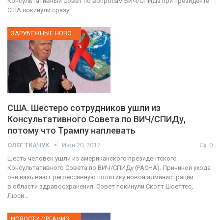
Консультативный Совет по вопросам ВИЧ/СПИДа при президенте
США покинули сразу…
ЗАРУБЕЖНЫЕ НОВОСТИ
США. Шестеро сотрудников ушли из
Консультативного Совета по ВИЧ/СПИДу,
потому что Трампу наплевать
ОЛЕГ ТКАЧУК
Июн 20, 2017
0
Шесть человек ушли из американского президентского
Консультативного Совета по ВИЧ/СПИДу (PACHA). Причиной ухода
они называют регрессивную политику новой администрации
в области здравоохранения. Совет покинули Скотт Шоеттес,
Люси…
НОВОСТИ ОРГАНИЗАЦИИ