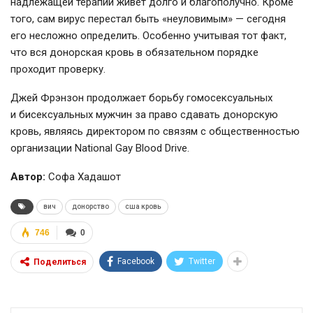
надлежащей терапии живет долго и благополучно. Кроме
того, сам вирус перестал быть «неуловимым» — сегодня
его несложно определить. Особенно учитывая тот факт,
что вся донорская кровь в обязательном порядке
проходит проверку.
Джей Фрэнзон продолжает борьбу гомосексуальных
и бисексуальных мужчин за право сдавать донорскую
кровь, являясь директором по связям с общественностью
организации National Gay Blood Drive.
Автор:
Софа Хадашот
вич
донорство
сша кровь
746
0
Facebook
Twitter
Поделиться