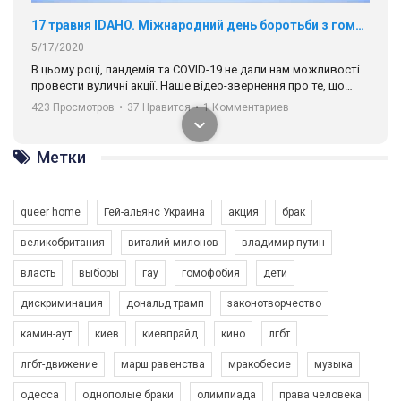
17 травня IDAHO. Міжнародний день боротьби з гомофобією трансфобією і біфобія.
5/17/2020
В цьому році, пандемія та COVІD-19 не дали нам можливості
провести вуличні акції. Наше відео-звернення про те, що
навіть коли ми у різних містах та не можемо зустрінеться, ми
423 Просмотров
•
37 Нравится
•
1 Комментариев
разом. Ми закликаємо всіх хто поділяє цінності рівності та
солідарності, приєднатися до нас. Регіональні підрозділи
ГАУ є в 16 областях України.
Метки
Разом наш голос лунає гучніше!
queer home
Гей-альянс Украина
акция
брак
великобритания
виталий милонов
владимир путин
власть
выборы
гау
гомофобия
дети
дискриминация
дональд трамп
законотворчество
камин-аут
киев
киевпрайд
кино
лгбт
00:58
лгбт-движение
марш равенства
мракобесие
музыка
Зупинимо насильство проти ЛГБТ в Україні! Stop violence against LGBT in Ukraine!
одесса
однополые браки
олимпиада
права человека
6/30/2017