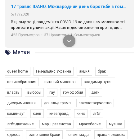
17 травня IDAHO. Міжнародний день боротьби з гомофобією трансфобією і біфобія.
5/17/2020
В цьому році, пандемія та COVІD-19 не дали нам можливості
провести вуличні акції. Наше відео-звернення про те, що
навіть коли ми у різних містах та не можемо зустрінеться, ми
423 Просмотров
•
37 Нравится
•
1 Комментариев
разом. Ми закликаємо всіх хто поділяє цінності рівності та
солідарності, приєднатися до нас. Регіональні підрозділи
ГАУ є в 16 областях України.
Метки
Разом наш голос лунає гучніше!
queer home
Гей-альянс Украина
акция
брак
великобритания
виталий милонов
владимир путин
власть
выборы
гау
гомофобия
дети
дискриминация
дональд трамп
законотворчество
камин-аут
киев
киевпрайд
кино
лгбт
00:58
лгбт-движение
марш равенства
мракобесие
музыка
Зупинимо насильство проти ЛГБТ в Україні! Stop violence against LGBT in Ukraine!
одесса
однополые браки
олимпиада
права человека
6/30/2017