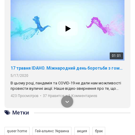
01:01
17 травня IDAHO. Міжнародний день боротьби з гомофобією трансфобією і біфобія.
5/17/2020
В цьому році, пандемія та COVІD-19 не дали нам можливості
провести вуличні акції. Наше відео-звернення про те, що
навіть коли ми у різних містах та не можемо зустрінеться, ми
423 Просмотров
•
37 Нравится
•
1 Комментариев
разом. Ми закликаємо всіх хто поділяє цінності рівності та
солідарності, приєднатися до нас. Регіональні підрозділи
ГАУ є в 16 областях України.
Метки
Разом наш голос лунає гучніше!
queer home
Гей-альянс Украина
акция
брак