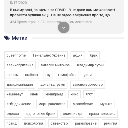
5/17/2020
В цьому році, пандемія та COVІD-19 не дали нам можливості
провести вуличні акції. Наше відео-звернення про те, що
навіть коли ми у різних містах та не можемо зустрінеться, ми
424 Просмотров
•
37 Нравится
•
1 Комментариев
разом. Ми закликаємо всіх хто поділяє цінності рівності та
солідарності, приєднатися до нас. Регіональні підрозділи
ГАУ є в 16 областях України.
Метки
Разом наш голос лунає гучніше!
queer home
Гей-альянс Украина
акция
брак
великобритания
виталий милонов
владимир путин
власть
выборы
гау
гомофобия
дети
дискриминация
дональд трамп
законотворчество
камин-аут
киев
киевпрайд
кино
лгбт
00:58
лгбт-движение
марш равенства
мракобесие
музыка
Зупинимо насильство проти ЛГБТ в Україні! Stop violence against LGBT in Ukraine!
одесса
однополые браки
олимпиада
права человека
6/30/2017
Емоційний та вражаючий промо-ролік на конкурс PACT, який
прайд
психология
равенство
равноправие
религия
представляє програму "Гей-альянс Україна" з протидії