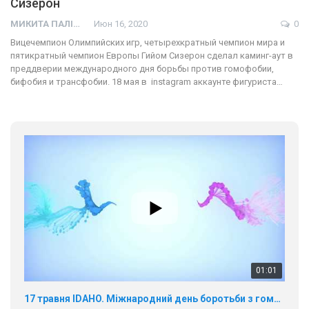
Сизерон
МИКИТА ПАЛІЙ
Июн 16, 2020
0
Вицечемпион Олимпийских игр, четырехкратный чемпион мира и
пятикратный чемпион Европы Гийом Сизерон сделал каминг-аут в
преддверии международного дня борьбы против гомофобии,
бифобия и трансфобии. 18 мая в instagram аккаунте фигуриста…
01:01
17 травня IDAHO. Міжнародний день боротьби з гомофобією трансфобією і біфобія.