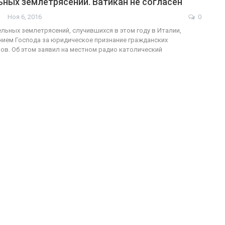
ных землетрясений. Ватикан не согласен
Ноя 6, 2016
0
льных землетрясений, случившихся в этом году в Италии,
нием Господа за юридическое признание гражданских
ФОТО
200
в. Об этом заявил на местном радио католический
Военнослужащие-трансгендеры
ГЕЙ-АЛЬЯНС УКРАИНА
Июл 27, 2017
0