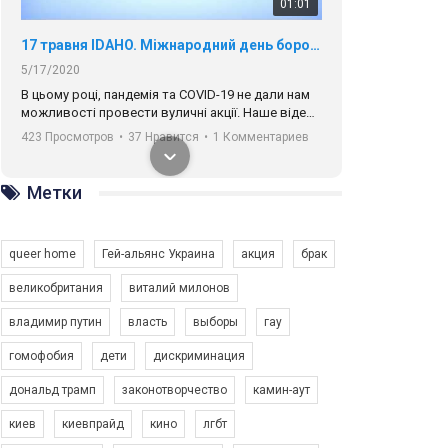
01:01
17 травня IDAHO. Міжнародний день боротьби з гомофобією трансфобією і біфобія.
5/17/2020
В цьому році, пандемія та COVІD-19 не дали нам
можливості провести вуличні акції. Наше відео-
звернення про те, що навіть коли ми у різних
423 Просмотров
•
37 Нравится
•
1 Комментариев
містах та не можемо зустрінеться, ми разом. Ми
закликаємо всіх хто поділяє цінності рівності та
солідарності, приєднатися до нас. Регіональні
Метки
підрозділи ГАУ є в 16 областях України.
Разом наш голос лунає гучніше!
queer home
Гей-альянс Украина
акция
брак
великобритания
виталий милонов
владимир путин
власть
выборы
гау
00:58
гомофобия
дети
дискриминация
дональд трамп
законотворчество
камин-аут
Зупинимо насильство проти ЛГБТ в Україні! Stop violence against LGBT in Ukraine!
6/30/2017
киев
киевпрайд
кино
лгбт
Емоційний та вражаючий промо-ролік на