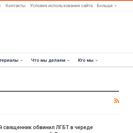
с
Контакты
Условия использования сайта
Больше
териалы
Что мы делаем
Кто мы
й священник обвинил ЛГБТ в череде