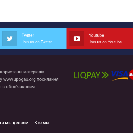
Twitter
Youtube
Join us on Twitter
Join us on Youtube
користанні матеріалів
у www.upogau.org посилання
т є обов’язковим.
то мы делаем
Кто мы