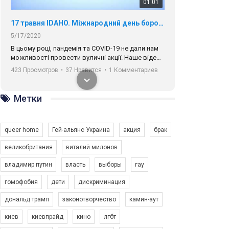
01:01
17 травня IDAHO. Міжнародний день боротьби з гомофобією трансфобією і біфобія.
5/17/2020
В цьому році, пандемія та COVІD-19 не дали нам
можливості провести вуличні акції. Наше відео-
звернення про те, що навіть коли ми у різних
423 Просмотров
•
37 Нравится
•
1 Комментариев
містах та не можемо зустрінеться, ми разом. Ми
закликаємо всіх хто поділяє цінності рівності та
солідарності, приєднатися до нас. Регіональні
Метки
підрозділи ГАУ є в 16 областях України.
Разом наш голос лунає гучніше!
queer home
Гей-альянс Украина
акция
брак
великобритания
виталий милонов
владимир путин
власть
выборы
гау
00:58
гомофобия
дети
дискриминация
дональд трамп
законотворчество
камин-аут
Зупинимо насильство проти ЛГБТ в Україні! Stop violence against LGBT in Ukraine!
6/30/2017
киев
киевпрайд
кино
лгбт
Емоційний та вражаючий промо-ролік на