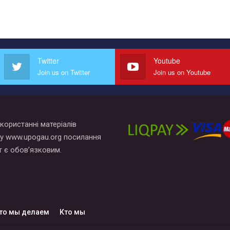
Twitter
Youtube
Join us on Twitter
Join us on Youtube
користанні матеріалів
у www.upogau.org посилання
т є обов’язковим.
то мы делаем
Кто мы