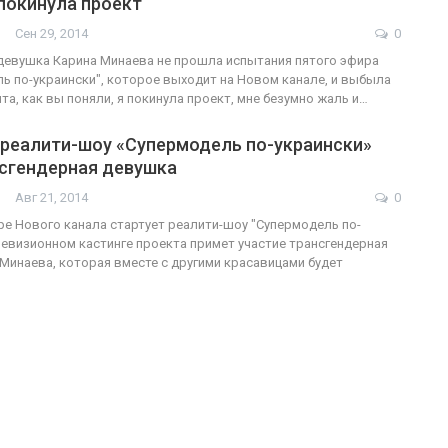
покинула проект
Сен 29, 2014
0
девушка Карина Минаева не прошла испытания пятого эфира
ь по-украински", которое выходит на Новом канале, и выбыла
ФОТО
200
ята, как вы поняли, я покинула проект, мне безумно жаль и…
Военнослужащие-трансгендеры
 реалити-шоу «Супермодель по-украински»
ГЕЙ-АЛЬЯНС УКРАИНА
нсгендерная девушка
Июл 27, 2017
0
Авг 21, 2014
0
ире Нового канала стартует реалити-шоу "Супермодель по-
елевизионном кастинге проекта примет участие трансгендерная
Минаева, которая вместе с другими красавицами будет