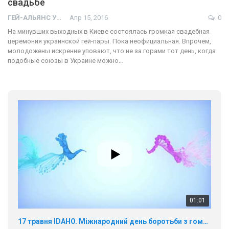
свадьбе
ГЕЙ-АЛЬЯНС УКРАИНА
Апр 15, 2016
0
На минувших выходных в Киеве состоялась громкая свадебная
церемония украинской гей-пары. Пока неофициальная. Впрочем,
молодожены искренне уповают, что не за горами тот день, когда
подобные союзы в Украине можно…
01:01
17 травня IDAHO. Міжнародний день боротьби з гомофобією трансфобією і біфобія.