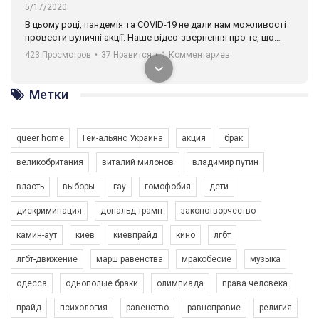
5/17/2020
В цьому році, пандемія та COVІD-19 не дали нам можливості
провести вуличні акції. Наше відео-звернення про те, що
навіть коли ми у різних містах та не можемо зустрінеться, ми
423 Просмотров
•
37 Нравится
•
1 Комментариев
разом. Ми закликаємо всіх хто поділяє цінності рівності та
солідарності, приєднатися до нас. Регіональні підрозділи
ГАУ є в 16 областях України.
Метки
Разом наш голос лунає гучніше!
queer home
Гей-альянс Украина
акция
брак
великобритания
виталий милонов
владимир путин
власть
выборы
гау
гомофобия
дети
дискриминация
дональд трамп
законотворчество
камин-аут
киев
киевпрайд
кино
лгбт
00:58
лгбт-движение
марш равенства
мракобесие
музыка
Зупинимо насильство проти ЛГБТ в Україні! Stop violence against LGBT in Ukraine!
одесса
однополые браки
олимпиада
права человека
6/30/2017
Емоційний та вражаючий промо-ролік на конкурс PACT, який
прайд
психология
равенство
равноправие
религия
представляє програму "Гей-альянс Україна" з протидії